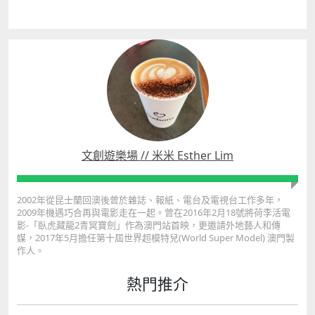
文創遊樂場 // 米米 Esther Lim
2002年從昆士蘭回澳後曾於雜誌、報紙、電台及電視台工作多年，
2009年機遇巧合再與電影走在一起。曾在2016年2月18號將荷李活電
影-「臥虎藏龍2青冥寶劍」作為澳門站首映，更邀請外地藝人和傳
媒，2017年5月擔任第十屆世界超模特兒(World Super Model) 澳門製
作人。
熱門推介