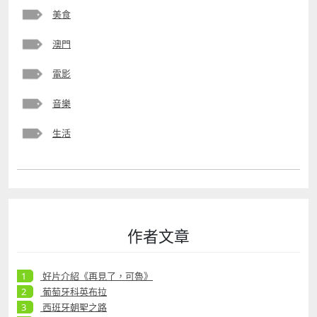
美食
澳門
電影
音樂
生活
作者文章
好片介紹《再見了，可魯》
葡萄牙科英布拉
西班牙朝聖之路