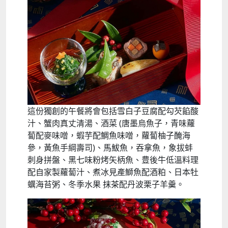
這份獨創的午餐將會包括雪白子豆腐配勾芡餡酸
汁、蟹肉真丈清湯、酒菜 (唐墨烏魚子，青味蘿
蔔配麥味噌，蝦芋配鯛魚味噌，蘿蔔柚子醃海
參，黃魚手綱壽司)、馬鮁魚，吞拿魚，象拔蚌
刺身拼盤、黑七味粉烤矢柄魚、豊後牛低溫料理
配自家製蘿蔔汁、煮冰見產鰤魚配酒粕、日本牡
蠣海苔粥、冬季水果 抹茶配丹波栗子羊羹。