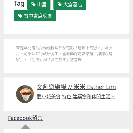
Tag
山里
大倉酒店
雪中會席晚餐
曾是澳門電台英葡頭條翻譯及電影「燈塔下的戀人」副製
片。葡語公共行政研究生，喜歡動保電影舉辦「狗狗沒有
家」、「毛俠」和「貓之咖啡」慈善場。
文創遊樂場 // 米米 Esther Lim
愛小城美食,特色 建築物和休閒生活。
Facebook留言