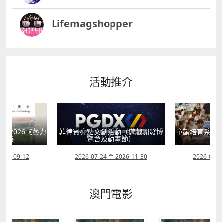
Lifemagshopper
活動推介
動（遊戲開發博
童韻培育系列“星海星語・音樂啟蒙
童心探秘澳門的
畫節）
工作坊”
現
2026-11-30
2026-07-05 至 2026-08-09
2026-07-0
澳門電影