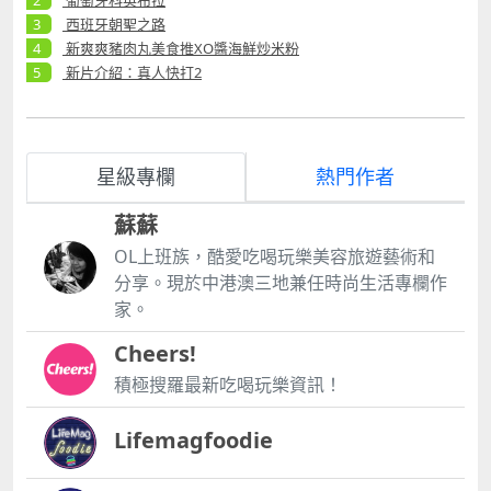
葡萄牙科英布拉
西班牙朝聖之路
新爽爽豬肉丸美食推XO醬海鮮炒米粉
新片介紹：真人快打2
星級專欄
熱門作者
蘇蘇
OL上班族，酷愛吃喝玩樂美容旅遊藝術和
分享。現於中港澳三地兼任時尚生活專欄作
家。
Cheers!
積極搜羅最新吃喝玩樂資訊！
Lifemagfoodie