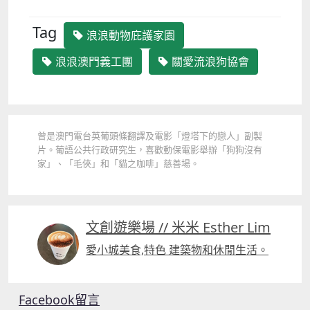
Tag
浪浪動物庇護家園
浪浪澳門義工團
關愛流浪狗協會
曾是澳門電台英葡頭條翻譯及電影「燈塔下的戀人」副製
片。葡語公共行政研究生，喜歡動保電影舉辦「狗狗沒有
家」、「毛俠」和「貓之咖啡」慈善場。
文創遊樂場 // 米米 Esther Lim
愛小城美食,特色 建築物和休閒生活。
Facebook留言