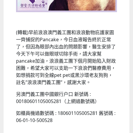
(轉載)早前浪浪澳門義工團和浪浪動物庇護家園
一齊捕捉的Pancake，今日血液報告終於正常
了，但因為眼部內出血的問題影響，醫生安排了
今天下午可以做眼球切除手術，請大家幫
pancake加油，浪浪義工團下個月開始陷入財政
困難，希望大家可以支助一下浪浪們醫療費用，
如想捐款可到全線pet pet或黑沙環老友狗狗，
註名”浪浪澳門義工團”，感謝大家。
另澳門義工團中國銀行户口 新號碼 :
00180601105005281（上網過數號碼）
如櫃員機過數號碼 : 180601105005281 舊號碼 :
06-01-10-500528