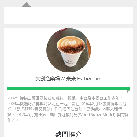
文創遊樂場 // 米米 Esther Lim
2002年從昆士蘭回澳後曾於雜誌、報紙、電台及電視台工作多年，
2009年機遇巧合再與電影走在一起。曾在2016年2月18號將荷李活電
影-「臥虎藏龍2青冥寶劍」作為澳門站首映，更邀請外地藝人和傳
媒，2017年5月擔任第十屆世界超模特兒(World Super Model) 澳門製
作人。
熱門推介