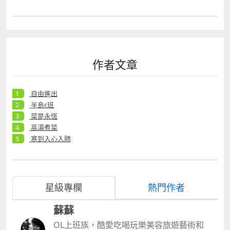
作者文章
自由進出
半島c班
菜是永恆
高湯煮菜
寒到入心入肺
星級專欄
熱門作者
蘇蘇
OL上班族，酷愛吃喝玩樂美容旅遊藝術和