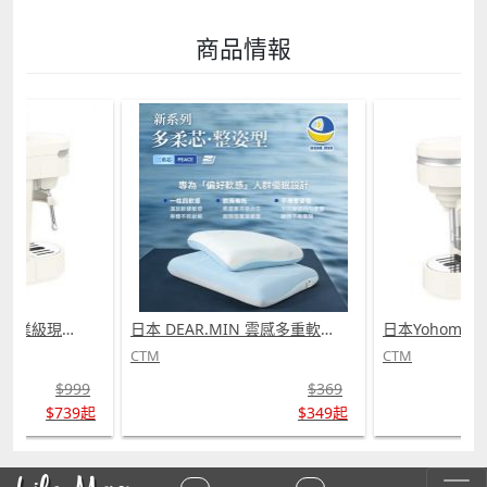
商品情報
日本Yohome 迷你專業級現磨鮮萃奶泡3合1半自動家庭意式咖啡機 (需訂貨)
日本 DEAR.MIN 雲感多重軟芯柔托緩壓Peace柔眠枕 (需訂貨)
CTM
CTM
$999
$369
$739起
$349起