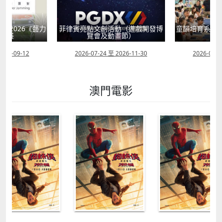
獻2026《藝力
菲律賓亮點文創活動（遊戲開發博
童韻培育系列
聯展
覽會及動畫節）
2026-09-12
2026-07-24 至 2026-11-30
2026-07-0
澳門電影