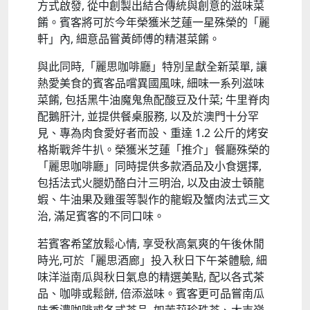
方式啟發, 從中創製出結合傳統與創意的滋味菜
餚。賓客將可於今年榮獲米芝蓮一星殊榮的「麗
軒」內, 細意品嘗黃師傅的精湛菜餚。
與此同時,「麗思咖啡廳」特別呈獻全新菜單, 讓
熱愛美食的賓客品嚐異國風味, 細味一系列滋味
菜餚, 包括黑牛油魔鬼魚配酸豆及什菜; 牛里脊肉
配鵝肝汁, 並提供餐桌服務, 以及於澳門十分罕
見、專為肉食愛好者而設、重達
1.2
公斤的烤安
格斯戰斧牛扒。榮獲米芝蓮「推介」餐廳殊榮的
「麗思咖啡廳」同時提供多款酒品及小食選擇,
包括法式火腿奶酪白汁三明治, 以及由波士頓龍
蝦、牛油果及雞蛋等製作的龍蝦及蟹肉法式三文
治, 滿足賓客的不同口味。
若賓客希望放鬆心情, 享受秋高氣爽的午後休閒
時光,可於「麗思酒廊」投入秋日下午茶體驗, 細
味洋溢南瓜與秋日氣息的精選美點, 配以各式茶
品、咖啡或鬆餅, 倍添滋味。賓客更可品嘗南瓜