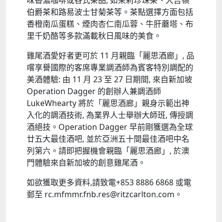
味香濃咖啡或各式茶品, 如茉莉珍珠茶、大吉嶺
伯爵茶和路易波士甘菊茶等。茶點選擇方面包括
香橙南瓜蛋糕、煙肉杏仁南瓜蓉、牛肝蘑塔、布
里千奶酪等多款滿載秋日風味的美食。
雞尾酒愛好者更可於
11
月親臨「麗思酒廊」, 品
嚐享譽國際的客席專業調酒師為賓客特別調配的
美酒體驗: 由
11
月
23
至
27
日期間, 來自新加坡
Operation Dagger
的創辦人兼調酒師
LukeWhearty
將於「麗思酒廊」親身示範出神
入化的調酒技術, 為業界人士舉辦大師班, 傳授調
酒絕技。
Operation Dagger
早前剛獲選為全球
廿五大最佳酒吧, 並於亞洲五十間最佳酒吧中名
列第六。請即把握機會親臨「麗思酒廊」, 於澳
門體驗來自新加坡的創意雞尾酒。
如欲獲取更多資料,請致電
+853 8886 6868
或電
郵至
rc.mfmmr.fnb.res@ritzcarlton.com
。