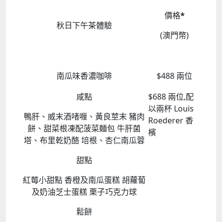
價格
*
秋日下午茶體驗
(澳門幣)
南瓜味香濃咖啡
$488
兩位
咸點
$688
兩位,配
以兩杯
Louis
鴨肝、威末酒啫喱、黃良莖末 豬肉
Roederer
香
餅、甜菜根凍配菠菜麵包 牛肝菌
檳
塔、布里乾奶酪 培根、杏仁南瓜蓉
甜點
紅莓小甜點 香橙及南瓜蛋糕 胡蘿蔔
及奶油芝士蛋糕 栗子巧克力球
鬆餅