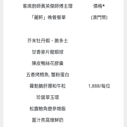
客席廚師黃英傑師傅主理
價格
*
「麗軒」晚餐餐單
(澳門幣)
芥末牡丹蝦、脆多士
甘香麥片龍蝦球
陳皮鴨絲花膠羹
五香烤鱈魚
,
蟹粉蛋白
蘿勒鵝肝爆和牛粒
1,888/
每位
珍菌翠玉環
松露鮑角遼參燴飯
薑汁燕窩燉鮮奶