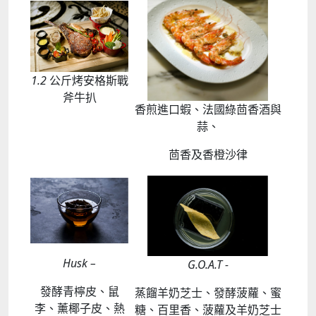
1.2
公斤烤安格斯戰
斧牛扒
香煎進口蝦、法國綠茴香酒與
蒜、
茴香及香橙沙律
Husk –
G.O.A.T -
發酵青檸皮、鼠
蒸餾羊奶芝士、發酵菠蘿、蜜
李、薰椰子皮、熱
糖、百里香、菠蘿及羊奶芝士