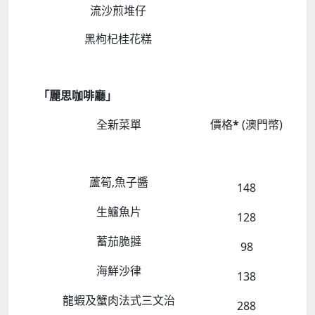
流沙煎堆仔
黑枸杞桂花糕
「麗思咖啡廳」
全新菜單
價格
*
(澳門幣)
蘆筍,魚子醬
148
生鱸魚片
128
蓄茄脆撻
98
海鮮沙律
138
龍蝦及蟹肉法式三文治
288