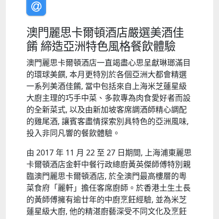
澳門麗思卡爾頓酒店嚴選美酒佳
餚 締造亞洲特色風格餐飲體驗
澳門麗思卡爾頓酒店一直竭盡心思呈獻琳瑯滿目
的環球美饌, 本月更特別於各個亞洲大都會精選
一系列美酒佳餚, 當中包括來自上海米芝蓮星級
大廚主理的巧手中菜、多款專為肉食愛好者而設
的全新菜式, 以及由新加坡客席調酒師精心調配
的雞尾酒, 讓賓客盡情探索別具特色的亞洲風味,
投入非同凡響的餐飲體驗。
由
2017
年
11
月
22
至
27
日期間, 上海浦東麗思
卡爾頓酒店金軒中餐行政總廚黃英傑師傅特別親
臨澳門麗思卡爾頓酒店, 於全澳門最高樓層的粵
菜食府「麗軒」擔任客席廚師。於香港土生土長
的黃師傅擁有逾廿年的中廚烹飪經驗, 並為米芝
蓮星級大廚, 他的精湛廚藝深受不同文化及烹飪