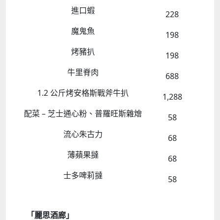
進口蝦
228
魔鬼魚
198
烤豬扒
198
牛里脊肉
688
1.2
公斤烤安格斯戰斧牛扒
1,288
配菜
–
芝士通心粉、普羅旺斯雜燴
58
流心朱古力
68
薄蘋果撻
68
士多啤莉撻
58
「麗思酒廊」