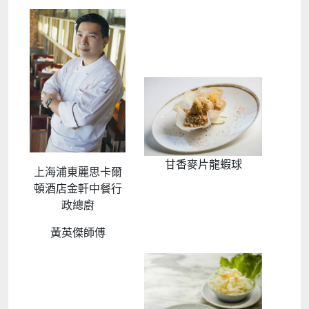
甘香麥片龍蝦球
上海浦東麗思卡爾
頓酒店金軒中餐行
政總廚
黃英傑師傅