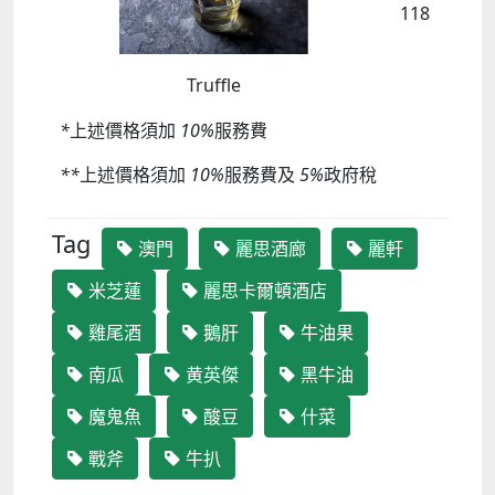
118
Truffle
*
上述價格須加
10%
服務費
**
上述價格須加
10%
服務費及
5%
政府稅
Tag
澳門
麗思酒廊
麗軒
米芝蓮
麗思卡爾頓酒店
雞尾酒
鵝肝
牛油果
南瓜
黄英傑
黑牛油
魔鬼魚
酸豆
什菜
戰斧
牛扒