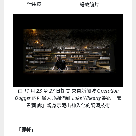
情果皮
紐紋脆片
由
11
月
23
至
27
日期間,來自新加坡
Operation
Dagger
的創辦人兼調酒師
Luke Whearty
將於「麗
思酒 廊」親身示範出神入化的調酒技術
「麗軒」