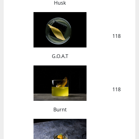
Husk
118
G.O.A.T
118
Burnt