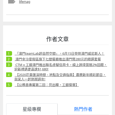
lifemag
作者文章
「澳門teamLab超自然空間」，6月15日登陸澳門威尼斯人！
澳門金沙度假區旗下七間餐廳推出澳門幣280元的精選套餐
CTM x 工銀澳門推出聯名虛擬信用卡，線上跨境簽賬2%回贈，
迎新禮遇更高達$1,680!
【2020花車匯演時間、地點及交通指南】農曆新年精彩節目，
與家人一起熱鬧過年!
【公務員專屬第二回：您出糧，工銀獎賞】
星級專欄
熱門作者