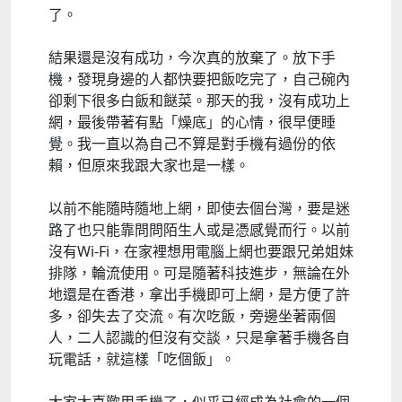
了。
結果還是沒有成功，今次真的放棄了。放下手
機，發現身邊的人都快要把飯吃完了，自己碗內
卻剩下很多白飯和餸菜。那天的我，沒有成功上
網，最後帶著有點「燥底」的心情，很早便睡
覺。我一直以為自己不算是對手機有過份的依
賴，但原來我跟大家也是一樣。
以前不能隨時隨地上網，即使去個台灣，要是迷
路了也只能靠問問陌生人或是憑感覺而行。以前
沒有Wi-Fi，在家裡想用電腦上網也要跟兄弟姐妹
排隊，輪流使用。可是隨著科技進步，無論在外
地還是在香港，拿出手機即可上網，是方便了許
多，卻失去了交流。有次吃飯，旁邊坐著兩個
人，二人認識的但沒有交談，只是拿著手機各自
玩電話，就這樣「吃個飯」。