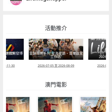
活動推介
海星語・音樂啟蒙
童心探秘澳門的
”
2026年“圖書館e學堂”
2026-08-09
2026-07-22 至 2026-10-31
2026-07-1
澳門電影