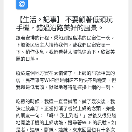
【生活。記事】 不要顧著低頭玩
手機，錯過沿路美好的風景。
跟著安排的行程，乘船到姫島港的民宿住一晚。
下船後民宿主人接待我們，載我們民宿安頓一
下、稍作休息。我們看著太陽徐徐落下，欣賞美
麗的日落。
礙於這個地方實在太偏僻了，上網的訊號相當的
弱，民宿雖有Wi-Fi但是網速不夠快不夠穩定，但
我還是低著頭，默默地等待能連接上網的一刻。
吃飯的時候，我還一直嘗試著。試了幾次後，我
決定放棄了。正當打消了嘗試上網的念頭，旁邊
的朋友一句：「呀!！我上到啦！」然後又很犯賤
地開啟手機的上網功能，搜尋著Wi-Fi的訊號。如
是者，連線、斷線、連線，來來回回也有十多次