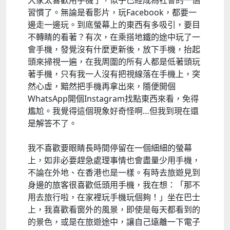
大家太喜歡用手機了，似乎已經成為社會的一個
習慣了。無論是看影片，玩Facebook，都要一
邊走一邊玩。到底螢幕上的東西有多吸引，要目
不轉睛的看著？有次，在乘搭地鐵的途中玩了一
會手機，發覺沒有什麼更新後，放下手機，抬起
頭來掃視一遍，在我周圍的所有人都是低著頭玩
著手機，只有我一人沒有把視線落在手機上，突
然心虛，黯然把手機再拿出來，隨便開個
WhatsApp開個Instagram找點東西來看，免得
尷尬。我覺得這個現象好奇怪啊…但我到現在還
是解答不了。
我不喜歡要眼睛長時間停留在一個細細的螢幕
上，如非必要趕急處理事情也會盡量少用手機，
不論在外地、在香港也是一樣。有時去旅遊見到
身邊的旅客很喜歡低頭用手機，我在想：「那不
用去旅行啦，在家裡玩手機玩個夠！」坐在巴士
上，我喜歡看窗外的風景，即使是每天都看到的
的景色，或是在旅遊途中，讓自己遠離一下電子