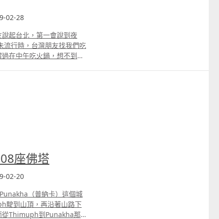
02-28
友說起台北，第一會說到夜
未流行時，台灣朋友找我們吃
嚐過在中午吃火鍋，想不到過
而且大家都在中午吃台式火
ta留給夜市。 無老鍋是這幾
台北遊，正好西門町分店剛剛
b擺放行李就立即飛奔去吃了！
吃。對於我不太吃辣的人來
得很好吃，另一方面湯底愈熬
喝水解辣。不過我也拋開不理
不能停下來的，是會主動叫店
，還有令人回味無窮的配料。
的108座佛塔
。所以，還是慢慢吃。吃了一
秒品嚐到牛肉的鮮味。 然後再
02-20
記得對上一次吃無老鍋是人頭
鍋？怎樣也不能即興！
Punakha（普納卡）這個城
uph駛到山頂，再沿著山路下
從Thimuph到Punakha那段