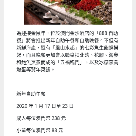
為迎接金鼠年，位於澳門金沙酒店的「888 自助
餐」將會推出新年自助午餐和自助晚餐。不但有
新鮮海產，還有「風山水起」的七彩魚生飽螺撈
起，而且晚餐更加會以蠔皇扣北菇、花膠、海參
和鮑魚烹煮而成的「五福臨門」，以及冰糖燕窩
燉蛋等賀年菜餚。
新年自助午餐
2020 年 1 月 17 日至 23 日
成人每位澳門幣 238 元
小童每位澳門幣 88 元