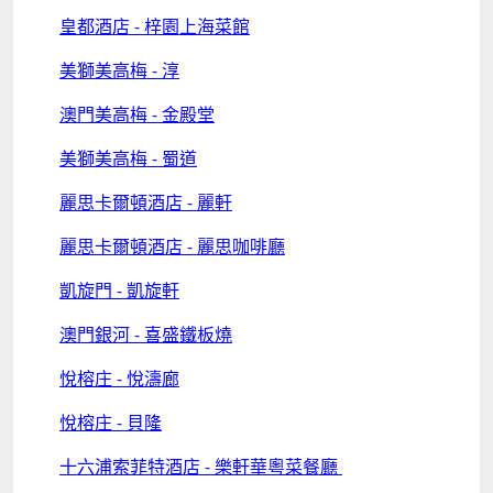
皇都酒店 - 梓園上海菜館
美獅美高梅 - 淳
澳門美高梅 - 金殿堂
美獅美高梅 - 蜀道
麗思卡爾頓酒店 - 麗軒
麗思卡爾頓酒店 - 麗思咖啡廳
凱旋門 - 凱旋軒
澳門銀河 - 喜盛鐵板燒
悅榕庄 - 悅濤廊
悅榕庄 - 貝隆
十六浦索菲特酒店 - 樂軒華粵菜餐廳