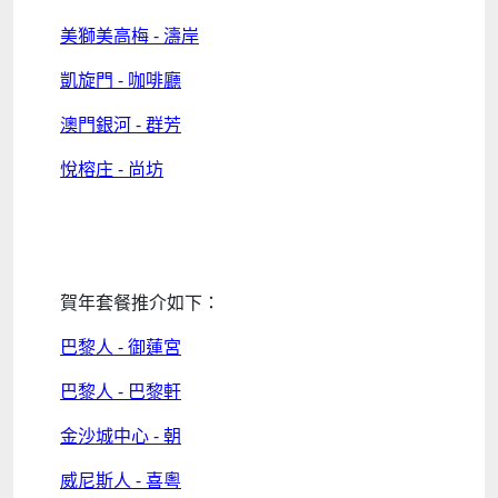
美獅美高梅 - 濤岸
凱旋門 - 咖啡廳
澳門銀河 - 群芳
悅榕庄 - 尚坊
賀年套餐推介如下：
巴黎人 - 御蓮宮
巴黎人 - 巴黎軒
金沙城中心 - 朝
威尼斯人 - 喜粵