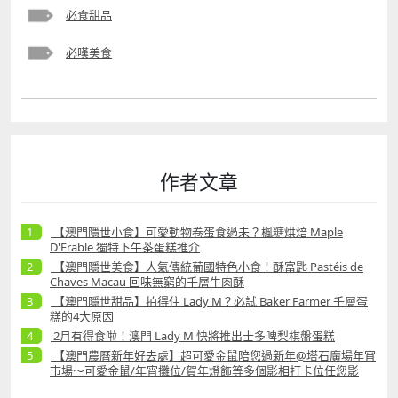
必食甜品
必嘆美食
作者文章
【澳門隱世小食】可愛動物卷蛋食過未？楓糖烘焙 Maple
D'Erable 獨特下午茶蛋糕推介
【澳門隱世美食】人氣傳統葡國特色小食！酥富匙 Pastéis de
Chaves Macau 回味無窮的千層牛肉酥
【澳門隱世甜品】拍得住 Lady M？必試 Baker Farmer 千層蛋
糕的4大原因
2月有得食啦！澳門 Lady M 快將推出士多啤梨棋盤蛋糕
【澳門農曆新年好去處】超可愛金鼠陪您過新年@塔石廣場年宵
巿場～可愛金鼠/年宵攤位/賀年燈飾等多個影相打卡位任您影