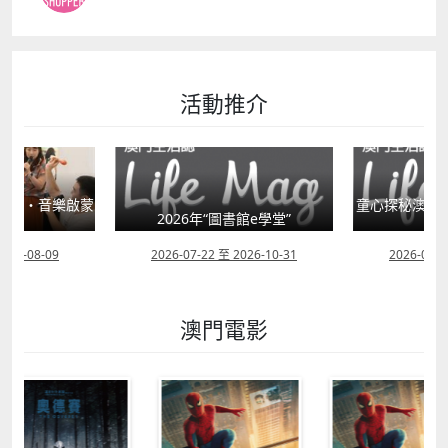
活動推介
星語・音樂啟蒙
童心探秘澳門的
”
2026年“圖書館e學堂”
移
2026-08-09
2026-07-22 至 2026-10-31
2026-07-1
澳門電影