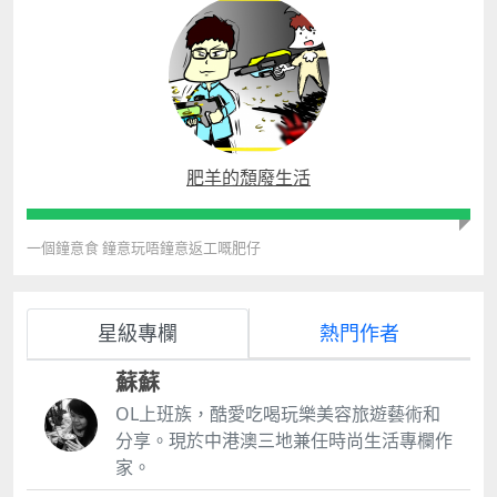
一個選擇都會影響到結局的發展，到底你要成為一個有
感情嘅仿生人定係一個只顧目的不擇手續嘅仿生人，所
有人係嘅命運都掌握係你手。 遊戲採用互動式電影嘅型
式進行遊戲，如果你鐘意一個完整故事但又可以係某一
個重要事件上作出決擇，咁Detroit Become Human就
絕對適合你去玩。但如果你係鐘意快節奏自由自在嘅遊
戲，咁你就要諗清楚係咁可以係短時間內睇晒接近二十
肥羊的頹廢生活
四集嘅美劇啦。最後果章要差唔多一個鐘頭先玩得完 以
下係我對三個主角故事嘅感想以下部份會有劇透，如果
你未玩完嘅，唔該你立即離開 關於康納（Connor）嘅
一個鐘意食 鐘意玩唔鐘意返工嘅肥仔
故事 康納嘅故事係三位主角入邊最平平無奇嘅，無論你
點決擇都好你都會搵到異常仿生人嘅首領。如果你選擇
做魔鬼戰警嘅，咁就會比較難先會知道真相。係遊戲中
期會有一個重大決擇，你會為左完成任務定去殺一個完
星級專欄
熱門作者
全唔難事嘅仿生人，定係作為一個人為左良知、同理心
等等嘅因素放棄線索，依個完全都係玩家嘅決擇。人性
蘇蘇
係遊戲入邊係一個好重要嘅因素。康納最後一幕我嘅感
OL上班族，酷愛吃喝玩樂美容旅遊藝術和
覺佢似陳浩南 關於卡菈（Kara）嘅故事 卡菈嘅故事係
三位入邊最有愛嘅故事，亦都係有最多重大決定嘅故
分享。現於中港澳三地兼任時尚生活專欄作
事。為左你個女你可以犠牲咩係旅途入邊嘅伙伴，為左
家。
你不斷冒險嘅救命因人而係你為左個女犠牲左咁多嘅情