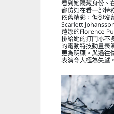
看到她隱藏身份、
都彷如在看一部特
依舊精彩，但卻沒
Scarlett Joh
蓮娜的Florenc
排給她的打鬥亦不
的電動特技動畫表
更為明顯。與過往
表演令人極為失望