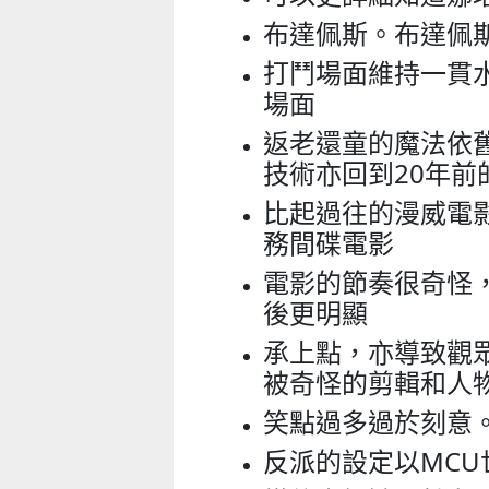
2026-07-11 至 2026-08-29
2026-07-11 至 2026-08-08
布達佩斯。布達佩
打鬥場面維持一貫
場面
返老還童的魔法依
技術亦回到20年前
比起過往的漫威電
務間碟電影
電影的節奏很奇怪
後更明顯
承上點，亦導致觀
被奇怪的剪輯和人
笑點過多過於刻意
反派的設定以MC