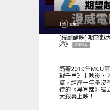
澳城生活
[議劇論映] 期望越
婦》
娛樂殿堂
隨著2019年MC
戰千里》上映後，
擺，經歷一年多沒有
待的《黑寡婦》獨
大銀幕上映！