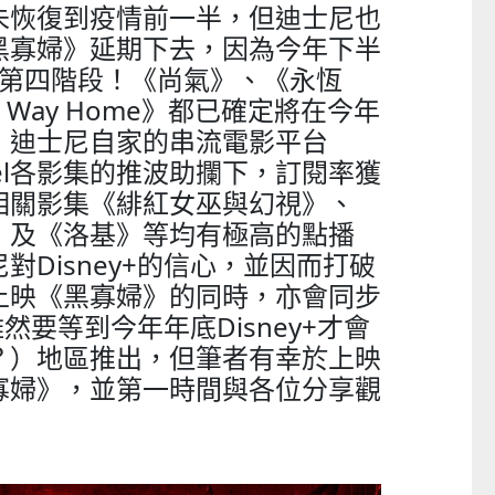
未恢復到疫情前一半，但迪士尼也
黑寡婦》延期下去，因為今年下半
入第四階段！《尚氣》、《永恆
 Way Home》都已確定將在今年
，迪士尼自家的串流電影平台
arvel各影集的推波助攔下，訂閱率獲
相關影集《緋紅女巫與幻視》、
》及《洛基》等均有極高的點播
對Disney+的信心，並因而打破
上映《黑寡婦》的同時，亦會同步
雖然要等到今年年底Disney+才會
？）地區推出，但筆者有幸於上映
寡婦》，並第一時間與各位分享觀