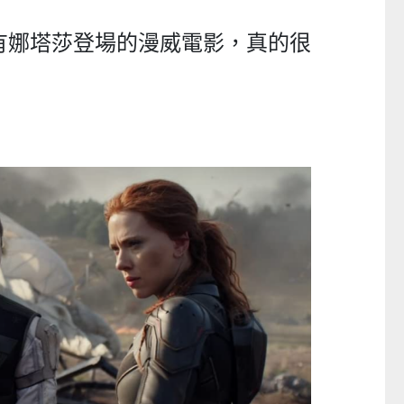
有娜塔莎登場的漫威電影，真的很
英國SKIDY SmartEdu智伴高清流暢五重定位遠控180°旋攝雙向視頻海外適配兒童智能手錶PRO (需訂貨)
CTM
CTM
$599
$569起