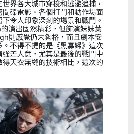
在世界各大城市穿梭和逃避追捕，
務間碟電影。各個打鬥和動作場面
留下令人印象深刻的場景和戰鬥。
ansson的演出固然精彩，但飾演妹妹葉
e Pugh則感覺仍未夠格，而且劇本安
多。不得不提的是《黑寡婦》這次
演強差人意，尤其是最後的戰鬥中
做得天衣無縫的技術相比，這次的
。