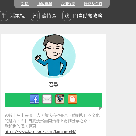
訂閱
博客專欄
合作媒體
聯絡及合作
生活電視
潮流特區
澳門自助餐攻略
君尋
90後土生土長澳門人。無法抗拒書本、戲劇和日本文化
的魅力。不甘自我沈溺而開始踏上寫作分享之路。
剛起步的個人專頁：
https://www.facebook.com/kimihiro44/