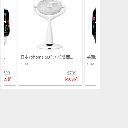
日本Yohome 5D全方位雙面雙葉對流淨化智能語音伸縮循環扇 PRO (需訂貨)
英國SKIDY SmartEdu智伴高清流暢五重定位遠控180°旋攝雙向視頻海外適配兒童智能手錶PRO (需訂貨)
CTM
CTM
$799
$599
$669起
$569起