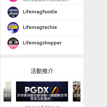
Lifemagfoodie
Lifemagtechie
Lifemagshopper
活動推介
6《藝力
菲律賓亮點文創活動（遊戲開發博
童韻培育系列“星海星
覽會及動畫節）
工作坊”