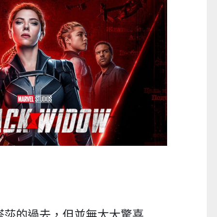
──
嬰幼兒親子閱讀推廣活動-嬰幼繪本
方舟澳門藝術學會呈獻202
氹氹轉
匯聚》雙聯展
塔莎的過去，但並無太大驚喜