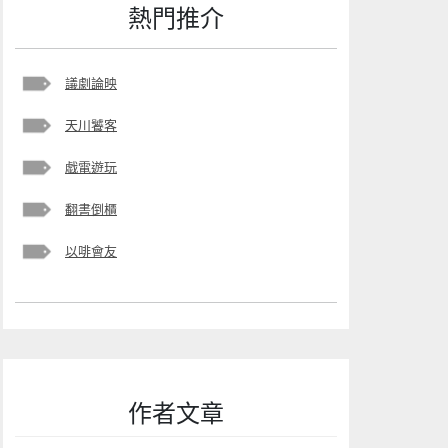
熱門推介
議劇論映
天川饕客
戯電遊玩
翻書倒櫃
以啡會友
作者文章