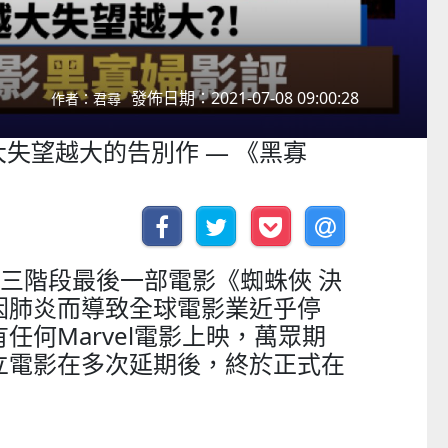
發佈日期：2021-07-08 09:00:28
作者：君尋
大失望越大的告別作 — 《黑寡
U第三階段最後一部電影《蜘蛛俠 決
因肺炎而導致全球電影業近乎停
任何Marvel電影上映，萬眾期
立電影在多次延期後，終於正式在