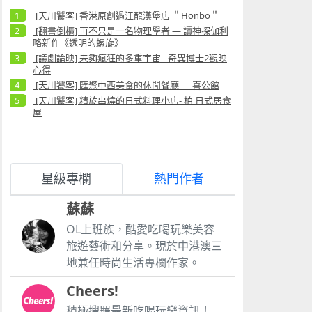
[天川饕客] 香港原創過江龍漢堡店 ＂Honbo＂
[翻書倒櫃] 再不只是一名物理學者 — 讀神探伽利
略新作《透明的螺旋》
[議劇論映] 未夠瘋狂的多重宇宙 - 奇異博士2觀映
心得
[天川饕客] 匯聚中西美食的休閒餐廳 — 喜公館
[天川饕客] 精於串燒的日式料理小店- 柏 日式居食
屋
星級專欄
熱門作者
蘇蘇
OL上班族，酷愛吃喝玩樂美容
旅遊藝術和分享。現於中港澳三
地兼任時尚生活專欄作家。
Cheers!
積極搜羅最新吃喝玩樂資訊！