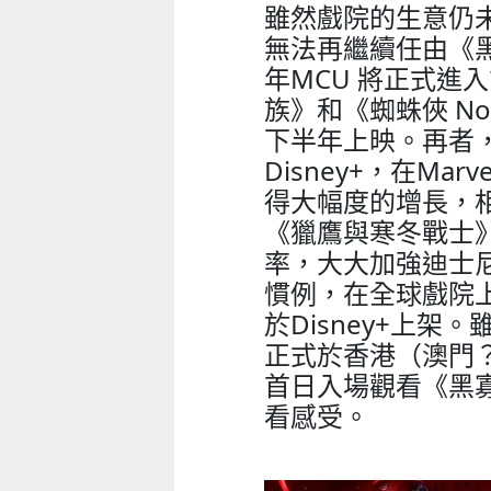
雖然戲院的生意仍
無法再繼續任由《
年MCU 將正式進
族》和《蜘蛛俠 No
下半年上映。再者
Disney+，在M
得大幅度的增長，
《獵鷹與寒冬戰士
率，大大加強迪士尼
慣例，在全球戲院
於Disney+上架。
正式於香港（澳門
首日入場觀看《黑
看感受。