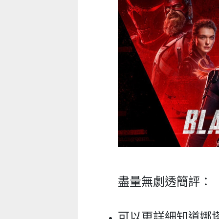
盡量無劇透簡評：
童心探秘澳門的“中國第一”系列
小眼晴「聽」大世界
西式大學
可以更詳細知道娜