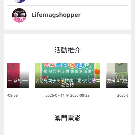
Lifemagshopper
活動推介
國第一”系列──
嬰幼兒親子閱讀推廣活動-嬰幼繪本
方舟澳門藝術學
學
氹氹轉
匯聚
2026-08-08
2026-07-11 至 2026-08-23
2026-08-0
澳門電影