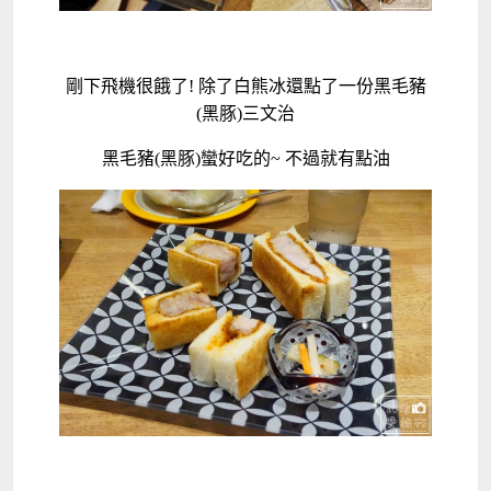
剛下飛機很餓了! 除了白熊冰還點了一份黑毛豬
(黑豚)三文治
黑毛豬(黑豚)蠻好吃的~ 不過就有點油