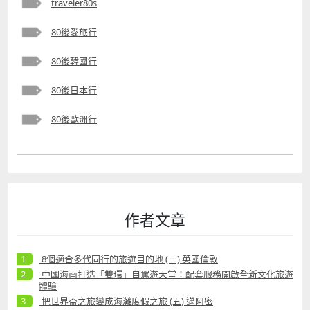
traveler80s
80後愛旅行
80後韓國行
80後日本行
80後歐洲行
作者文章
8個適合多代同行的旅遊目的地 (一) 英國倫敦
中國海南打造「雙環」自駕遊天堂：配套服務開啟全新文化旅遊
體驗
把世界盃之旅變成海灘度假之旅 (五) 邁阿密