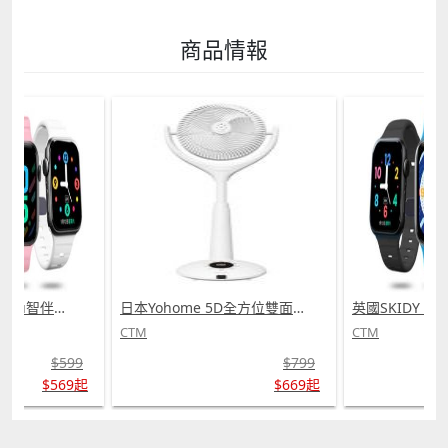
商品情報
英國SKIDY SmartEdu智伴高清流暢五重定位遠控180°旋攝雙向視頻海外適配兒童智能手錶PRO (需訂貨)
日本Yohome 5D全方位雙面雙葉對流淨化智能語音伸縮循環扇 PRO (需訂貨)
CTM
CTM
$599
$799
$569起
$669起