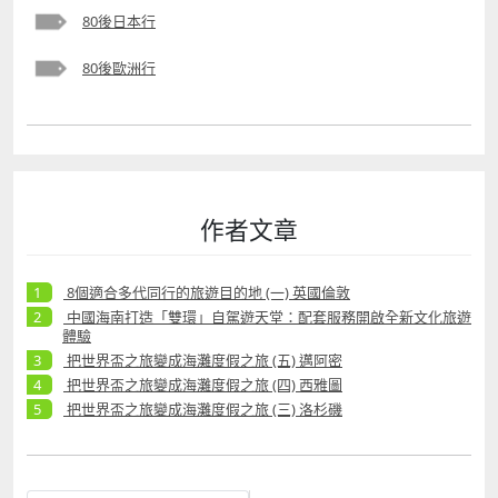
80後日本行
80後歐洲行
作者文章
8個適合多代同行的旅遊目的地 (一) 英國倫敦
中國海南打造「雙環」自駕遊天堂：配套服務開啟全新文化旅遊
體驗
把世界盃之旅變成海灘度假之旅 (五) 邁阿密
把世界盃之旅變成海灘度假之旅 (四) 西雅圖
把世界盃之旅變成海灘度假之旅 (三) 洛杉磯