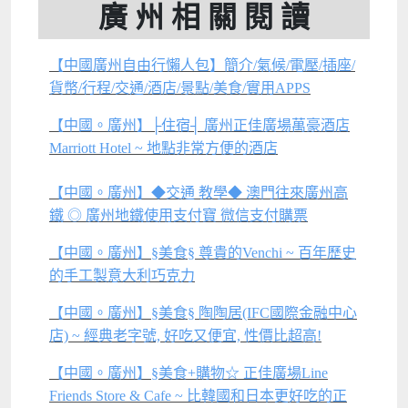
廣 州 相 關 閱 讀
【中國廣州自由行懶人包】簡介/氣候/電壓/插座/
貨幣/行程/交通/酒店/景點/美食/實用APPS
【中國。廣州】├住宿┤ 廣州正佳廣場萬豪酒店
Marriott Hotel ~ 地點非常方便的酒店
【中國。廣州】◆交通 教學◆ 澳門往來廣州高
鐵 ◎ 廣州地鐵使用支付寶 微信支付購票
【中國。廣州】§美食§ 尊貴的Venchi ~ 百年歷史
的手工製意大利巧克力
【中國。廣州】§美食§ 陶陶居(IFC國際金融中心
店) ~ 經典老字號, 好吃又便宜, 性價比超高!
【中國。廣州】§美食+購物☆ 正佳廣場Line
Friends Store & Cafe ~ 比韓國和日本更好吃的正