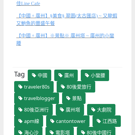
佳Line Cafe
【中國。廣州】§美食§ 翠園(太古匯店) ~ 又龍蝦
又鮑魚的豐盛午餐
【中國。廣州】※景點※ 廣州塔 ~ 廣州的小蠻
腰
Tag
中國
廣州
小蠻腰
traveler80s
80後愛旅行
travelblogger
景點
80後亞洲行
廣州塔
大劇院
apm線
cantontower
江西路
海心沙
電影塔
80後中國行