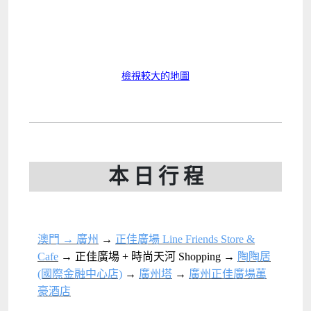
檢視較大的地圖
本 日 行 程
澳門 → 廣州
→
正佳廣場 Line Friends Store &
Cafe
→ 正佳廣場 + 時尚天河 Shopping →
陶陶居
(國際金融中心店)
→
廣州塔
→
廣州正佳廣場萬
豪酒店