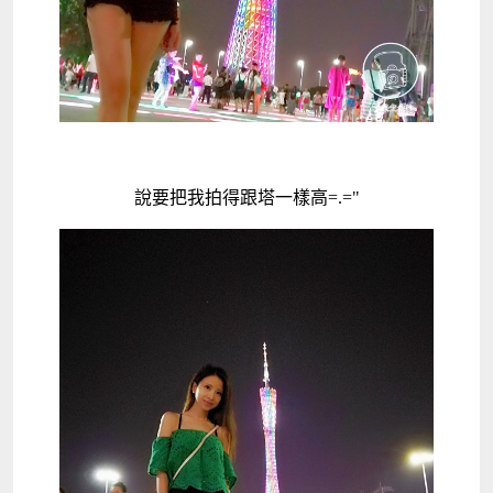
說要把我拍得跟塔一樣高=.="