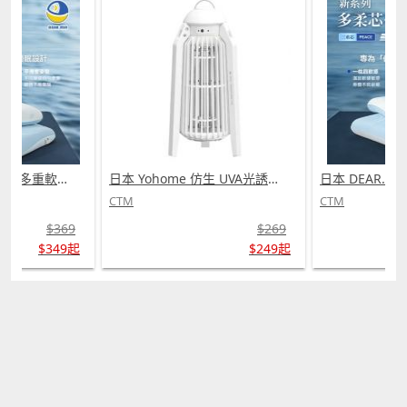
日本 DEAR.MIN 雲感多重軟芯柔托緩壓Peace柔眠枕 (需訂貨)
日本 Yohome 仿生 UVA光誘電觸滅可放掛立有線無線兩用光感滅蚊機 PRO 2.0 (需訂貨)
CTM
CTM
$369
$269
$349起
$249起