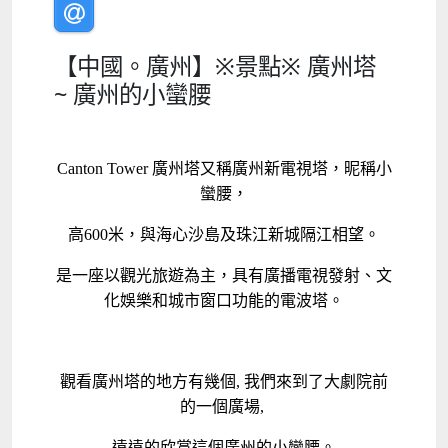
【中國。廣州】※景點※ 廣州塔
~ 廣州的小蠻腰
Canton Tower 廣州塔又稱廣州新電視塔，昵稱小
蠻腰，
高600米，與海心沙島及珠江新城隔江相望。
是一座以觀光旅遊為主，具有廣播電視發射、文
化娛樂和城市窗口功能的電波塔。
觀看
廣州塔的地方有幾個, 我們
來到了大劇院前
的一個廣場,
遠遠的欣賞這個廣州的小蠻腰。