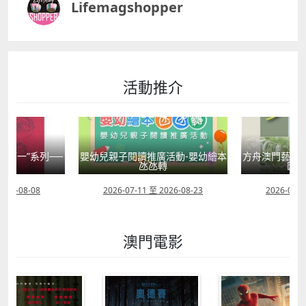
Lifemagshopper
活動推介
國第一”系列──
嬰幼兒親子閱讀推廣活動-嬰幼繪本
方舟澳門藝術學
學
氹氹轉
匯聚
2026-08-08
2026-07-11 至 2026-08-23
2026-08-0
澳門電影