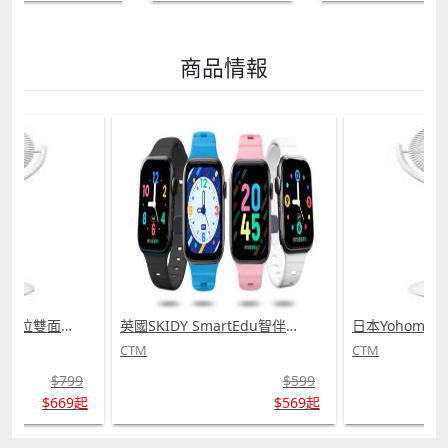
商品情報
英國SKIDY SmartEdu智伴高清流暢五重定位遠控180°旋攝雙向視頻海外適配兒童智能手錶PRO (需訂貨)
日本Yohome 5D全方位雙面雙葉對流淨化智能語音伸縮循環扇 PRO (需訂貨)
CTM
CTM
$599
$799
$569起
$669起