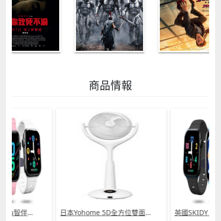
商品情報
英國SKIDY SmartEdu智伴高清流暢五重定位遠控180°旋攝雙向視頻海外適配兒童智能手錶PRO (需訂貨)
日本Yohome 5D全方位雙面雙葉對流淨化智能語音伸縮循環扇 PRO (需訂貨)