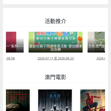
活動推介
國第一”系列──
嬰幼兒親子閱讀推廣活動-嬰幼繪本
方舟澳門藝術學
學
氹氹轉
匯聚
2026-08-08
2026-07-11 至 2026-08-23
2026-08-0
澳門電影