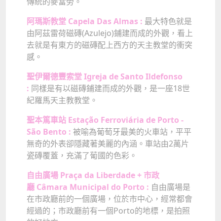
傳統的麥當勞。
阿瑪斯教堂 Capela Das Almas :
最大特色就是
由阿茲雷荷磁磚(Azulejo)鋪建而成的外觀，看上
去就是有東方的磁磚配上西方的天主教堂的衝突
感。
聖伊爾德豐索堂 Igreja de Santo Ildefonso
:
同樣是有以磁磚鋪建而成的外觀，是一座18世
紀羅馬天主教教堂。
聖本篤車站 Estação Ferroviária de Porto -
São Bento :
被喻為葡萄牙最美的火車站，平平
無奇的外表卻隱藏著美麗的內涵。車站由
2萬片
瓷磚覆蓋，充滿了葡國的色彩。
自由廣場 Praça da Liberdade + 市政
廳 Câmara Municipal do Porto :
自由廣場是
在市政廳前的一個廣場，位於市中心，經常都會
經過的；市政廳前有一個Porto的地標，是拍照