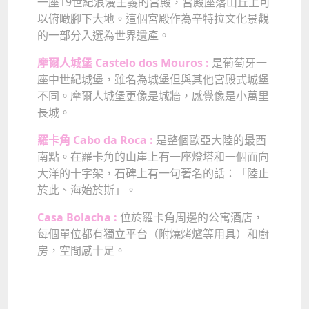
一座19世紀浪漫主義的宮殿，宮殿座落山丘上可
以俯瞰腳下大地。這個宮殿作為辛特拉文化景觀
的一部分入選為世界遺產。
摩爾人城堡 Castelo dos Mouros :
是葡萄牙一
座中世紀城堡，雖名為城堡但與其他宮殿式城堡
不同。摩爾人城堡更像是城牆，感覺像是小萬里
長城。
羅卡角 Cabo da Roca :
是整個歐亞大陸的最西
南點。在羅卡角的山崖上有一座燈塔和一個面向
大洋的十字架，石碑上有一句著名的話：「陸止
於此、海始於斯」。
Casa Bolacha :
位於羅卡角周邊的公寓酒店，
每個單位都有獨立平台（附燒烤爐等用具）和廚
房，空間感十足。