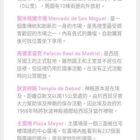
（0公里），周圍有10條街道向外放射。
聖米格爾市場 Mercado de San Miguel :
是一
個集傳統和創新於一身的市場，是馬德里最受遊
客歡迎的市場之一。內有各式的攤檔，自助購買
後可找位置坐下享用。
馬德里皇宮 Palacio Real de Madrid :
是西班
牙國王的正式駐地，雖然國王和王室並不居住在
這裡，但這裡仍用於國事活動，在沒有正式活動
時向公眾開放。
狄波神殿 Templo de Debod :
神殿原本是在埃
及、距離亞斯文以南15公里處的，由於西班牙曾
大力幫助埃及神廟的保存活動，因此埃及政府於
1968年時將狄波神殿捐贈給西班牙當作禮物。
主廣場 Plaza Mayor :
主廣場是一個三面被住宅
樓環繞的中心廣場，在廣場內能看到有237個面
臨廣場的陽台，是非常特別的建築。