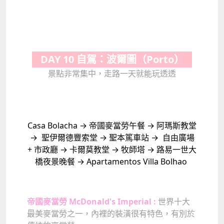
DAY 10 自駕：波爾圖（Porto）
景點非常集中，走路一天就能玩透透
Casa Bolacha → 帝國麥當勞午餐 → 阿瑪斯教堂
→ 聖伊爾德豐索堂 → 聖本篤車站 → 自由廣場
+ 市政廳 → 卡爾莫教堂 → 牧師塔 → 路易一世大
橋夜景晚餐 → Apartamentos Villa Bolhao
帝國麥當勞 McDonald's Imperial :
世界十大
最美麥當勞之一，內裡的裝潢很有特色，有別於