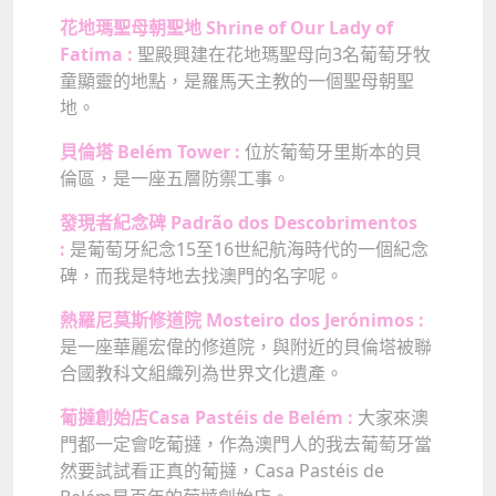
花地瑪聖母朝聖地 Shrine of Our Lady of
Fatima :
聖殿興建在花地瑪聖母向3名葡萄牙牧
童顯靈的地點，是羅馬天主教的一個聖母朝聖
地。
貝倫塔 Belém Tower :
位於葡萄牙里斯本的貝
倫區，
是一座五層防禦工事。
發現者紀念碑 Padrão dos Descobrimentos
:
是葡萄牙紀念15至16世紀航海時代的一個紀念
碑，而我是特地去找澳門的名字呢。
熱羅尼莫斯修道院 Mosteiro dos Jerónimos :
是一座華麗宏偉的修道院，與附近的貝倫塔被聯
合國教科文組織列為世界文化遺產。
葡撻創始店Casa Pastéis de Belém :
大家來澳
門都一定會吃葡撻，作為澳門人的我去葡萄牙當
然要試試看正真的葡撻，Casa Pastéis de