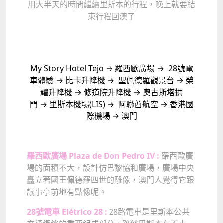
用大半天的時間繼續里斯本的行程，晚上就要結
束行程回澳了
My Story Hotel Tejo → 羅西歐廣場 → 28號電
車體驗 → 比卡升降機 → 聖佩德羅觀景台 → 榮
耀升降機 → 修道院升降機 → 奧古斯塔拱
門 → 里斯本機場(LIS) → 阿聯酋航空 → 香港國
際機場 → 澳門
羅西歐廣場 Plaza de Don Pedro IV :
羅西歐廣
場的面積不大，設計仿巴黎協和廣場，廣場中央
矗立著國王佩德羅四世的雕像，澳門人覺得它跟
議事亭前地有點像呢。
28號電車 Elétrico 28 :
28路電車是里斯本公共