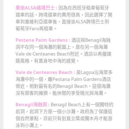
乘坐ALSA過境巴士 :
因為在西班牙租車葡萄牙
還車的話，跨境還車的費用很高，因此選擇了開
車到塞維利亞還車後，直接坐ALSA跨境巴士到
葡萄牙Faro再租車。
Pestana Palm Gardens :
酒店與Benagil海蝕
洞不在同一個海灘的範圍上，是在另一個海灘
Vale de Centeanes Beach附近。酒店以希臘建
築風格，有置身地中海的感覺。
Vale de Centeanes Beach :
是Lagoa沿海眾多
海灘中的一個，離Pestana Palm Gardens酒店
很近，相對最有名的Benagil Beach，這個海灘
沒有遊客的擁擠，能休閒的享受陽光與海灘。
Benagil海蝕洞 :
Benagil Beach上有一個獨特的
岩洞，岩洞下方是一個小沙灘。政府為了保護這
個自然景點，目前只有划直立槳或獨木舟才能游
泳到小灘上。