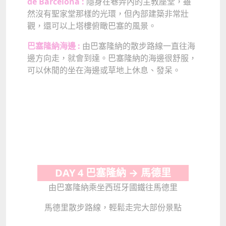
de Barcelona :
隱身在巷弄內的主教座堂，雖
然沒有聖家堂那樣的光環，但內部建築非常壯
觀，還可以上塔樓俯瞰巴塞的風景。
巴塞隆納海邊 :
由巴塞隆納的散步路線一直往海
邊方向走，就會到達。巴塞隆納的海邊很舒服，
可以休閒的坐在海邊或草地上休息、發呆。
DAY 4 巴塞隆納 → 馬德里
由巴塞隆納乘坐西班牙國鐵往馬德里
馬德里散步路線，輕鬆走完大部份景點