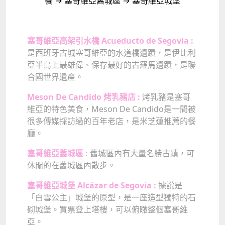
餐 → 塞哥維亞舊城區 → 塞哥維亞城堡
塞哥維亞高架引水橋 Acueducto de Segovia :
是西班牙古城塞哥維亞的水道橋遺蹟，是伊比利
亞半島上最雄偉、保存最好的古羅馬遺蹟，是聯
合國世界遺產。
Meson De Candido 烤乳豬店 :
烤乳豬是塞哥
維亞的特色美食，Meson De Candido是一間被
很多傳媒採訪過的百年老店，是米芝蓮推薦的餐
廳。
塞哥維亞舊城區 :
舊城區內有大量名勝古蹟，可
休閒的在舊城區內散步。
塞哥維亞城堡 Alcázar de Segovia :
據說是
「白雪公主」城堡的原型，是一座造型獨特的石
砌城堡。買票登上塔樓，可以俯瞰整個塞哥維
亞。