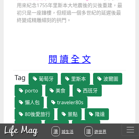
用來紀念1755年里斯本大地震後的災後重建，
最
初只是一座鐘樓，但經過一個多世紀的延遲後最
終變成精雕細刻的拱門。
閱 讀 全 文
Tag
葡萄牙
里斯本
波爾圖
porto
美食
西班牙
懶人包
traveler80s
80後愛旅行
景點
隆達
spain
波多
lisboa
Life Mag
澳城生活
環遊世界
葡京
portugal
馬德里