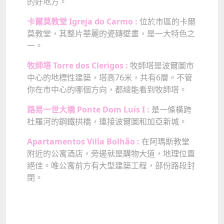
的好地方。
卡爾莫教堂 Igreja do Carmo :
位於市區的
卡爾
莫教堂，其整片華麗的瓷磚壁畫，是一大特色之
一。
牧師塔 Torre dos Clerigos :
牧師塔是波爾圖市
中心的地標性建築，塔高76米，共有6層。不管
你在市中心的哪個方向，都總能看到牧師塔。
路易一世大橋 Ponte Dom Luís I :
是一條橫跨
杜羅河的鋼鐵拱橋，連接波爾圖和加亞新城。
Apartamentos Villa Bolhão :
在阿瑪斯教堂
附近的公寓酒店，旁邊就是購物大道，地理位置
絕佳。唯公寓前方有大型建築工程，部份路段封
閉。