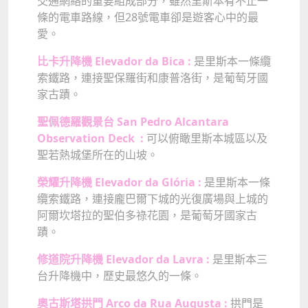
交通網絡的重要組成部分，雖然里斯本有不止一
條的電車路線，但28號電車卻是遊客心中的最
愛。
比卡升降機 Elevador da Bica :
是里斯本一條纜
索鐵路，連接聖保羅街和康普洛街，是葡萄牙國
家古蹟。
聖佩德羅觀景台 San Pedro Alcantara
Observation Deck :
可以俯瞰里斯本城區以及
聖若熱城堡所在的山坡。
榮耀升降機 Elevador da Glória :
是里斯本一條
纜索鐵路，連接龐巴爾下城的光復廣場與上城的
阿爾坎塔拉的聖伯多祿花園，是葡萄牙國家古
蹟。
修道院升降機 Elevador da Lavra :
是里斯本三
台升降機中，歷史最悠久的一條。
奧古斯塔拱門 Arco da Rua Augusta :
拱門是