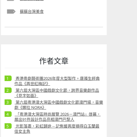
蘇蘇台灣美食
作者文章
香港粵劇藝術團2026年度大型製作。唐滌生經典
作品《再世紅梅記》
第六屆大灣區中國戲劇文化節，跨界音樂劇作品
《見字如面》
第六屆粵港澳大灣區中國戲劇文化節澳門場，音樂
劇《娜拉 NORA》
「粵港澳大灣區時尚展覽 2026－澳門站」啓幕，
展出91件設計作品亮相澳門巴黎人
光影落盡，彩虹歸途 -- 記焦媛再度摘得白玉蘭最
佳女主角