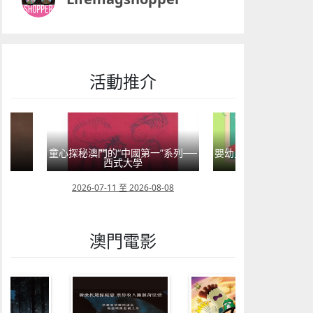
活動推介
系列──
嬰幼兒親子閱讀推廣活動-嬰幼繪本
方舟澳門藝術學會呈獻2
氹氹轉
匯聚》雙聯
08
2026-07-11 至 2026-08-23
2026-08-02 至 202
澳門電影