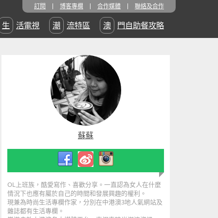
訂閱
博客專欄
合作媒體
聯絡及合作
生活電視
潮流特區
澳門自助餐攻略
蘇蘇
OL上班族，酷愛寫作、喜歡分享。一直認為女人在什麼
情況下也應有屬於自己的時間和發展興趣的權利。
現兼為時尚生活專欄作家，分別在中港澳3地人氣網站及
雜誌都有生
活專欄。