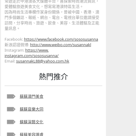
常遊走於中港澳各大媒體平台，喜探索時尚潮流資訊，
愛體驗旅遊美
食文化，想寫寫港澳特區生活。
因為時尚生活專欄作家身份關係，曾被中國、香港、澳
門多個雜誌、
報紙、網台、電台、電視台單位邀請接受
訪問，分享時尚、旅遊、
飲食、美容、生活體驗及正能
量訊息。
Facebook:
https://www.facebook
.com/sososusanna
新浪認證微博:
http://www.weibo.com/s
usannakl
Instagram:
https://www.
instagram.com/sososusanna/
Email:
susannakL88@yahoo.com.hk
熱門推介
蘇蘇澳門美食
蘇蘇音樂大同
蘇蘇演藝文化
蘇蘇美容護膚