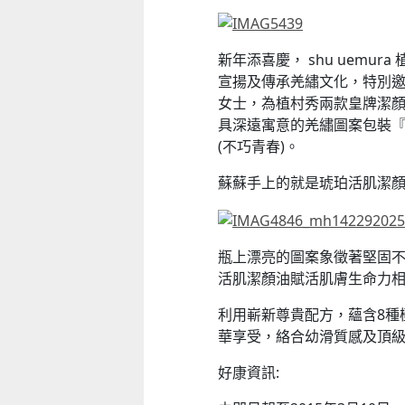
新年添喜慶， shu uemu
宣揚及傳承羌繡文化，特別
女士，為植村秀兩款皇牌潔顏
具深遠寓意的羌繡圖案包裝『source
(不巧青春)。
蘇蘇手上的就是琥珀活肌潔顏油 (H
童心探秘澳門的“中國第一”系列──
童心探秘澳門的“中國第一”系列
現代燈塔
移動寶籍
2026-07-04 至 2026-08-01
2026-07-18 至 2026-08-15
瓶上漂亮的圖案象徵著堅固
活肌潔顏油賦活肌膚生命力
利用嶄新尊貴配方，蘊含8種
華享受，絡合幼滑質感及頂
好康資訊: