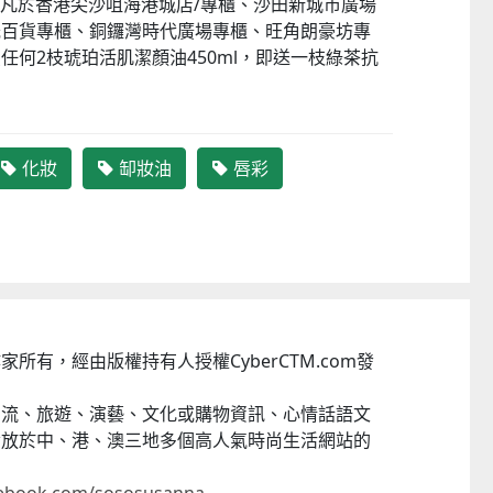
日，凡於香港尖沙咀海港城店/專櫃、沙田新城市廣場
光百貨專櫃、銅鑼灣時代廣場專櫃、旺角朗豪坊專
任何2枝琥珀活肌潔顏油450ml，即送一枝綠茶抗
化妝
缷妝油
唇彩
作家所有，
經由版權持有人授權CyberCTM.com發
潮流、旅遊、演藝、文化或購物資訊、
心情話語文
發放於中、港、
澳三地多個高人氣時尚生活網站的