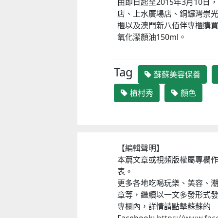
由即日起至2015年3月10
店、上水廣場店、銅鑼灣崇
櫃以及澳門新八佰伴專櫃購買
氧化潔顏油150ml。
Tag
蘇蘇美容保養
植村秀
顏色
【編輯聲明】
本篇文章或視頻版權屬專欄
表。
更多各地吃喝玩樂、美容、
章等，繼續以一文多發形式
專欄內，詳情請點擊蘇蘇的