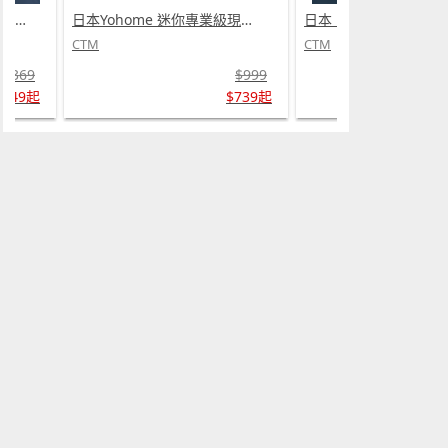
日本 DEAR.MIN 雲感多重軟芯柔托緩壓Peace柔眠枕 (需訂貨)
日本Yohome 迷你專業級現磨鮮萃奶泡3合1半自動家庭意式咖啡機 (需訂貨)
CTM
CTM
$369
$999
$349起
$739起