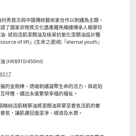
ra 植村秀首次與中國傳統藝術家合作以刺繡為主題，
邀請了國家非物質文化遺產藏羌織繡傳承人楊華珍
油- 琥珀活肌潔顏油及綠茶抗氧化潔顏油設計獨
 of lift』(生命之源)和『eternal youth』
K$910/450ml)
──
童心探秘澳門的“中國第一”
小眼晴「聽」大世界
西式大學
2026-07-11 至 2026-08-29
2026-07-11 至 2026-08-
不摧的金剛棒，透過刺繡凝聚生命的活力，與琥珀
相互呼應，繡出永遠繁榮幸福的福祉。
極精純活肌精華油將潔顏油昇華至香氛活肌的奢
級香氛，讓肌膚回復潔淨、細滑及水潤。