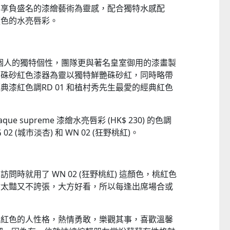
本享負盛名的漆繪藝術為靈感，配合獨特水感配
顯色的水亮唇彩。
每個人的獨特個性，團隊更與著名皇室御用的漆畫製
本硃砂紅色漆器為靈以獨特鮮艷硃砂紅，同時略帶
漆紅色調RD 01 和植村秀先生最愛的經典紅色
aque supreme 漆繪水亮唇彩 (HK$ 230) 的色調
 02 (城市淡杏) 和 WN 02 (狂野桃紅)。
時就用了 WN 02 (狂野桃紅) 這顏色，桃紅色
會太豔又不誇張，大方好看，所以每逢出席場合或
桃紅色的人性格，熱情勇敢，樂觀其事，喜歡溫馨