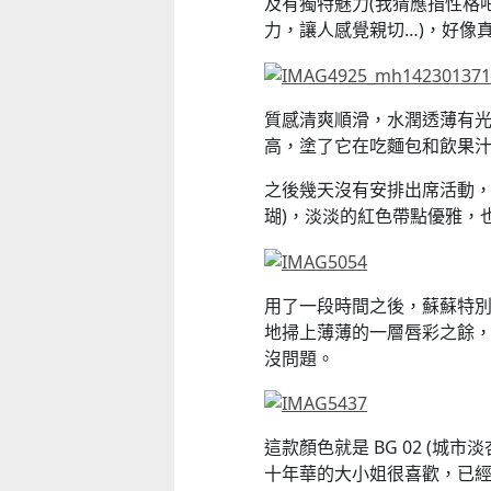
及有獨特魅力(我猜應指性格
力，讓人感覺親切…)，好像真
質感清爽順滑，水潤透薄有
高，塗了它在吃麵包和飲果汁
之後幾天沒有安排出席活動，化
瑚)，淡淡的紅色帶點優雅，
用了一段時間之後，蘇蘇特
地掃上薄薄的一層唇彩之餘
沒問題。
這款顏色就是 BG 02 (
十年華的大小姐很喜歡，已經被