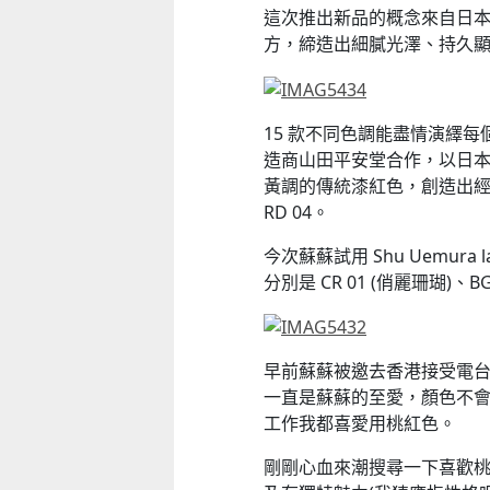
這次推出新品的概念來自日
方，締造出細膩光澤、持久
15 款不同色調能盡情演繹
造商山田平安堂合作，以日
黃調的傳統漆紅色，創造出經典
RD 04。
今次蘇蘇試用 Shu Uemura l
分別是 CR 01 (俏麗珊瑚)、BG
早前蘇蘇被邀去香港接受電台訪問
一直是蘇蘇的至愛，顏色不
工作我都喜愛用桃紅色。
剛剛心血來潮搜尋一下喜歡