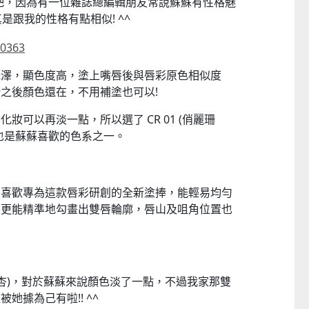
吧，因為有一位雜誌總編輯朋友常說蘇蘇有性格魅
是跟我的性格有點相似! ^^
光澤，顯色度高，塗上嘴唇後與唇彩原色相似度
之後顏色還在，不用補塗也可以!
妝可以再淡一點，所以選了 CR 01 (俏麗珊
也是蘇蘇喜歡的色系之一。
別喜歡專為這款唇彩研創的全新塗捧，能輕易均勻
，更能精準地勾畫出雙唇輪廓，唇山及咀角位置也
城市淡杏)，對於蘇蘇來說顏色淡了一點，不過我家那雙
她據為己有啦!! ^^