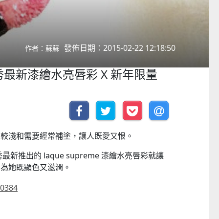
發佈日期：2015-02-22 12:18:50
作者：蘇蘇
植村秀最新漆繪水亮唇彩 X 新年限量
澤較淺和需要經常補塗，讓人既愛又恨。
村秀最新推出的 laque supreme 漆繪水亮唇彩就讓
因為她既顯色又滋潤。