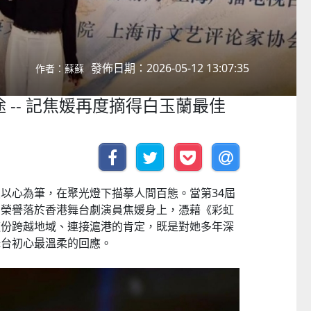
發佈日期：2026-05-12 13:07:35
作者：蘇蘇
 -- 記焦媛再度摘得白玉蘭最佳
以心為筆，在聚光燈下描摹人間百態。當第34屆
的榮譽落於香港舞台劇演員焦媛身上，憑藉《彩虹
這份跨越地域、連接滬港的肯定，既是對她多年深
舞台初心最溫柔的回應。