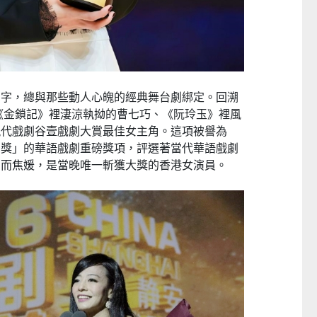
名字，總與那些動人心魄的經典舞台劇綁定。回溯
以《金鎖記》裡淒涼執拗的曹七巧、《阮玲玉》裡風
現代戲劇谷壹戲劇大賞最佳女主角。這項被譽為
弗獎」的華語戲劇重磅獎項，評選著當代華語戲劇
，而焦媛，是當晚唯一斬獲大獎的香港女演員。