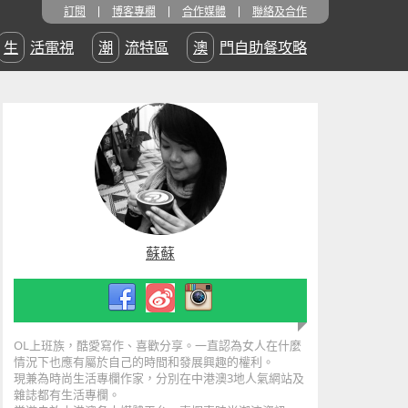
訂閱
博客專欄
合作媒體
聯絡及合作
生活電視
潮流特區
澳門自助餐攻略
蘇蘇
OL上班族，酷愛寫作、喜歡分享。一直認為女人在什麼
情況下也應有屬於自己的時間和發展興趣的權利。
現兼為時尚生活專欄作家，分別在中港澳3地人氣網站及
雜誌都有生
活專欄。