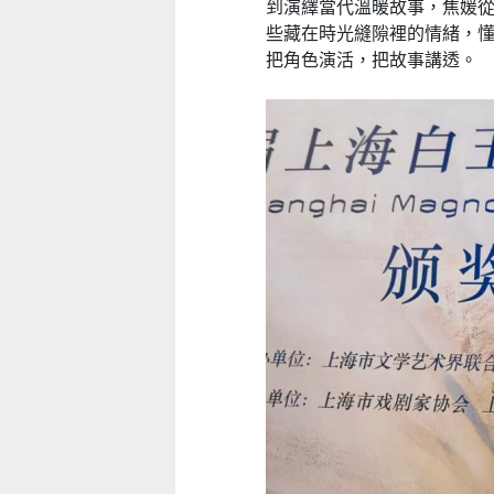
到演繹當代溫暖故事，焦媛
些藏在時光縫隙裡的情緒，
把角色演活，把故事講透。