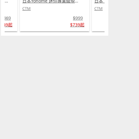
日本 DEAR.MIN 雲感多重軟芯柔托緩壓Peace柔眠枕 (需訂貨)
日本Yohome 迷你專業級現磨鮮萃奶泡3合1半自動家庭意式咖啡機 (需訂貨)
CTM
CTM
$369
$999
$349起
$739起