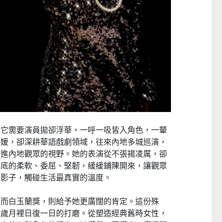
CTM
，它需要演員拋卻浮華，一呼一吸皆入角色，一颦
焦媛，卻深耕華語戲劇領域，往來內地多城巡演，
帶進內地觀眾的視野。她的表演從不張揚凌厲，卻
心底的柔軟、委屈、堅韌，緩緩鋪陳開來，讓觀眾
的影子，觸碰生活最真實的溫度。
，而白玉蘭獎，則給予她更廣闊的肯定。這份殊
是歲月裡日復一日的打磨。從塑造經典舊時女性，