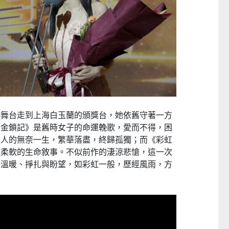
“中國第一”系列──
嬰幼兒親子閱讀推廣活動-嬰幼繪本
方舟澳門藝
式大學
氹氹轉
港舞台走到上海白玉蘭的頒獎台，她依舊守著一方
《金鎖記》是舊時女子的命運輓歌，愛而不得，困
1 至 2026-08-08
2026-07-11 至 2026-08-23
2026-
佳人的無奈一生，繁華落盡，終歸孤獨；而《彩虹
種柔軟的生命敘事。不似前作的淒涼悲愴，這一次
的溫暖、掙扎與盼望，如彩虹一般，歷經風雨，方