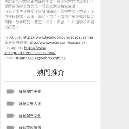
常遊走於中港澳各大媒體平台，喜探索時尚潮流資訊，
愛體驗旅遊美
食文化，想寫寫港澳特區生活。
因為時尚生活專欄作家身份關係，曾被中國、香港、澳
門多個雜誌、
報紙、網台、電台、電視台單位邀請接受
訪問，分享時尚、旅遊、
飲食、美容、生活體驗及正能
量訊息。
Facebook:
https://www.facebook
.com/sososusanna
新浪認證微博:
http://www.weibo.com/s
usannakl
Instagram:
https://www.
instagram.com/sososusanna/
Email:
susannakL88@yahoo.com.hk
熱門推介
蘇蘇澳門美食
蘇蘇音樂大同
蘇蘇演藝文化
蘇蘇美容護膚