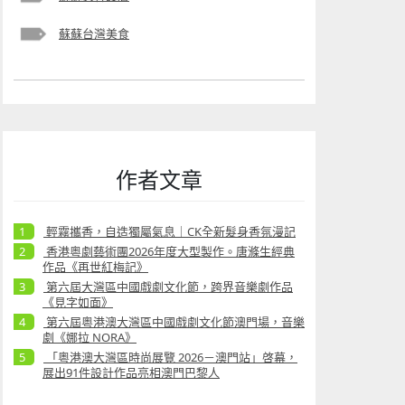
蘇蘇台灣美食
作者文章
輕霧攜香，自造獨屬氣息｜CK全新髮身香氛漫記
香港粵劇藝術團2026年度大型製作。唐滌生經典
作品《再世紅梅記》
第六屆大灣區中國戲劇文化節，跨界音樂劇作品
《見字如面》
第六屆粵港澳大灣區中國戲劇文化節澳門場，音樂
劇《娜拉 NORA》
「粵港澳大灣區時尚展覽 2026－澳門站」啓幕，
展出91件設計作品亮相澳門巴黎人