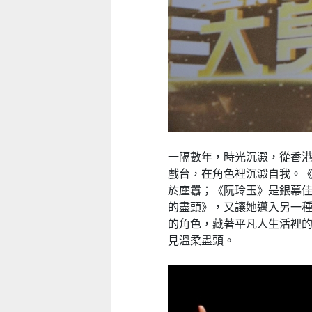
國第一”系列──
童心探秘澳門的
籍
小眼晴「聽」大世界
西
一隔數年，時光沉澱，從香
戲台，在角色裡沉澱自我。
026-08-15
2026-07-11 至 2026-08-29
2026-07-1
於塵囂；《阮玲玉》是銀幕
的盡頭》，又讓她邁入另一
的角色，藏著平凡人生活裡
見溫柔盡頭。