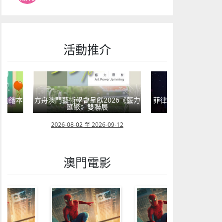
活動推介
術學會呈獻2026《藝力
菲律賓亮點文創活動（遊戲開發博
童韻培
匯聚》雙聯展
覽會及動畫節）
08-02 至 2026-09-12
2026-07-24 至 2026-11-30
澳門電影