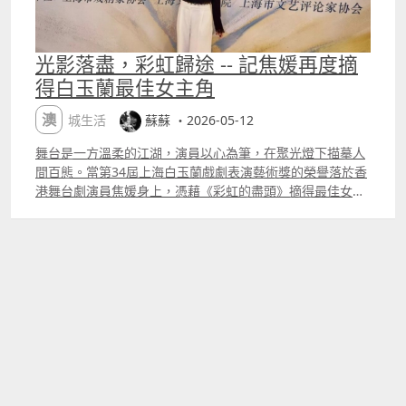
光影落盡，彩虹歸途 -- 記焦媛再度摘
得白玉蘭最佳女主角
澳城生活
蘇蘇 ・2026-05-12
舞台是一方溫柔的江湖，演員以心為筆，在聚光燈下描摹人
間百態。當第34屆上海白玉蘭戲劇表演藝術獎的榮譽落於香
港舞台劇演員焦媛身上，憑藉《彩虹的盡頭》摘得最佳女主
角，這份跨越地域、連接滬港的肯定，既是對她多年深耕戲
劇的嘉獎，亦是一場對舞台初心最溫柔的回應。 對於內地觀
眾而言，焦媛的名字，總與那些動人心魄的經典舞台劇綁
定。回溯往昔，早在2016年，她便以《金鎖記》裡淒涼執拗
的曹七巧、《阮玲玉》裡風華易碎的女明星，一舉拿下現代
戲劇谷壹戲劇大賞最佳女主角。這項被譽為「中國托尼獎」
「中國奧利弗獎」的華語戲劇重磅獎項，評選著當代華語戲
劇最具影響力的作品與表演者，而焦媛，是當晚唯一斬獲大
獎的香港女演員。 一隔數年，時光沉澱，從香港舞台走到上
海白玉蘭的頒獎台，她依舊守著一方戲台，在角色裡沉澱自
我。《金鎖記》是舊時女子的命運輓歌，愛而不得，困於塵