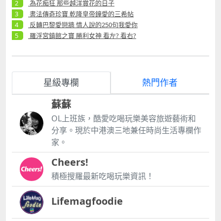
為花痴狂 那些越洋賞花的日子
書法傳奇珍寶 乾隆皇帝鐘愛的三希帖
反轉巴黎愛戀牆 情人說的250句我愛你
羅浮宮鎮館之寶 勝利女神 看左? 看右?
星級專欄
熱門作者
蘇蘇
OL上班族，酷愛吃喝玩樂美容旅遊藝術和
分享。現於中港澳三地兼任時尚生活專欄作
家。
Cheers!
積極搜羅最新吃喝玩樂資訊！
Lifemagfoodie