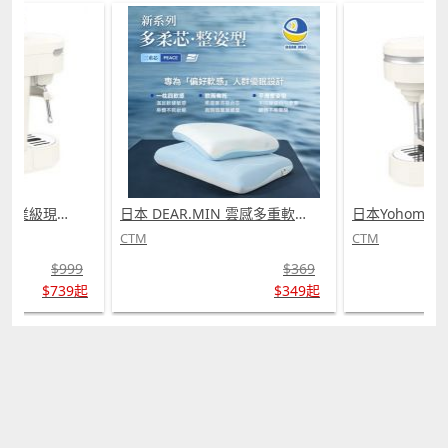
日本Yohome 迷你專業級現磨鮮萃奶泡3合1半自動家庭意式咖啡機 (需訂貨)
日本 DEAR.MIN 雲感多重軟芯柔托緩壓Peace柔眠枕 (需訂貨)
CTM
CTM
$999
$369
$739起
$349起