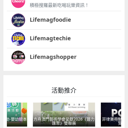
積極搜羅最新吃喝玩樂資訊！
Lifemagfoodie
Lifemagtechie
Lifemagshopper
活動推介
活動-嬰幼繪本
方舟澳門藝術學會呈獻2026《藝力
菲律賓亮點文
轉
匯聚》雙聯展
覽會