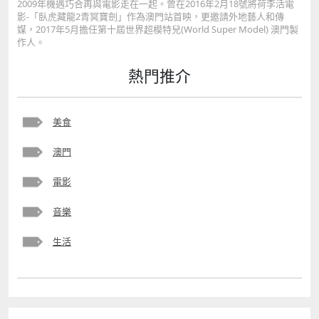
2009年機遇巧合再與電影走在一起。曾在2016年2月18號將荷李活電
影-「臥虎藏龍2青冥寶劍」作為澳門站首映，更邀請外地藝人和傳
媒，2017年5月擔任第十屆世界超模特兒(World Super Model) 澳門製
作人。
熱門推介
美食
澳門
電影
音樂
生活