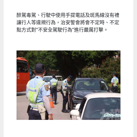
醉駕毒駕、行駛中使用手提電話及斑馬線沒有禮
讓行人等違規行為，治安警會將會不定時、不定
點方式對“不安全駕駛行為”進行嚴厲打擊。