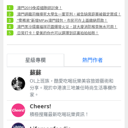
澳門2019免疫細胞研討會！
澳門過職司機撞死大學生一案宣判，被告缺席庭審被裁定罪成！
“警務易”新增MPay澳門錢包，市民可在上面繳納罰款！
澳門黑沙環廣福祥花園爆發火災，該大廈消防喉竟無水可用！
日常打卡！愛美的你也可以選擇到這裏拍拍拍喲！
星級專欄
熱門作者
蘇蘇
OL上班族，酷愛吃喝玩樂美容旅遊藝術和
分享。現於中港澳三地兼任時尚生活專欄作
家。
Cheers!
積極搜羅最新吃喝玩樂資訊！