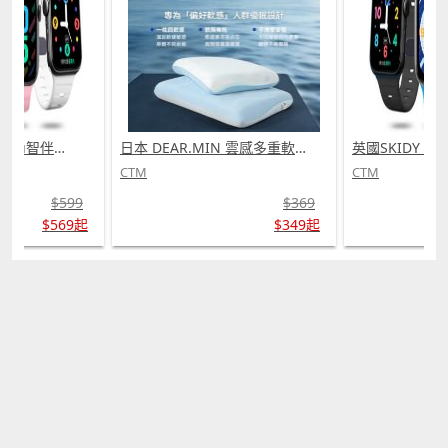
英國SKIDY SmartEdu智伴高清流暢五重定位遠控180°旋攝雙向視頻海外適配兒童智能手錶PRO (需訂貨)
日本 DEAR.MIN 雲感多重軟芯柔托緩壓Peace柔眠枕 (需訂貨)
CTM
CTM
$599
$369
$569起
$349起