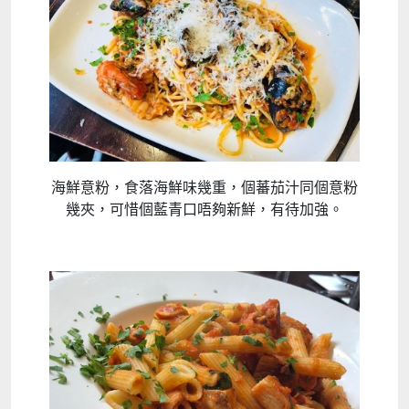
海鮮意粉，食落海鮮味幾重，個蕃茄汁同個意粉
幾夾，可惜個藍青口唔夠新鮮，有待加強。