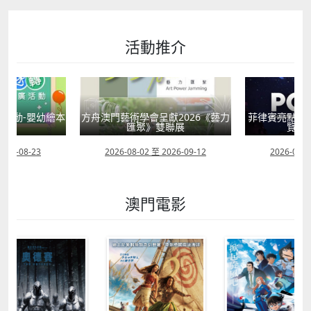
活動推介
活動-嬰幼繪本
方舟澳門藝術學會呈獻2026《藝力
菲律賓亮點文
轉
匯聚》雙聯展
覽會
2026-08-23
2026-08-02 至 2026-09-12
2026-07-2
澳門電影