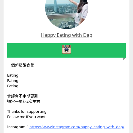
Happy Eating with Dap
一個超級餵食鬼
Eating
Eating
Eating
食評會不定期更新
通常一星期2次左右
Thanks for supporting
Follow me if you want
Instagram：
https://www.instagram.com/happy_eating_with_dap/