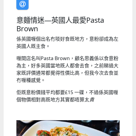
意麵情迷—英國人最愛Pasta
Brown
係英國喱個出名冇啖好食既地方，意粉卻成為左
英國人既主食。
喱間店名叫Pasta Brown，顧名思義係以食意粉
為主，好多英國當地既人都會去食，之前睇過大
家既評價通常都覺得性價比高，但我今次去食並
冇喱種感覺。
佢既意粉價錢平均都要£15 一碟，不過係英國喱
個物價相對高既地方其實都唔算太
貴