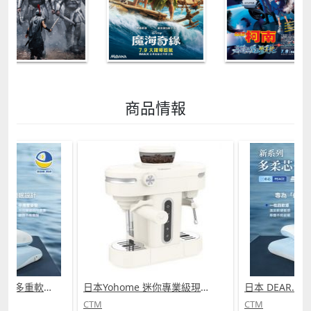
商品情報
日本 DEAR.MIN 雲感多重軟芯柔托緩壓Peace柔眠枕 (需訂貨)
日本Yohome 迷你專業級現磨鮮萃奶泡3合1半自動家庭意式咖啡機 (需訂貨)
CTM
CTM