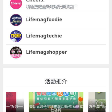
積極搜羅最新吃喝玩樂資訊！
Lifemagfoodie
Lifemagtechie
Lifemagshopper
活動推介
國第一”系列──
嬰幼兒親子閱讀推廣活動-嬰幼繪本
方舟澳門藝術學
學
氹氹轉
匯聚