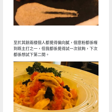
至於其餘兩樣個人都覺得偏向膩，個意粉都係喱
到既主打之一，但我都係覺得試一次就夠，下次
都係想試下第二間。