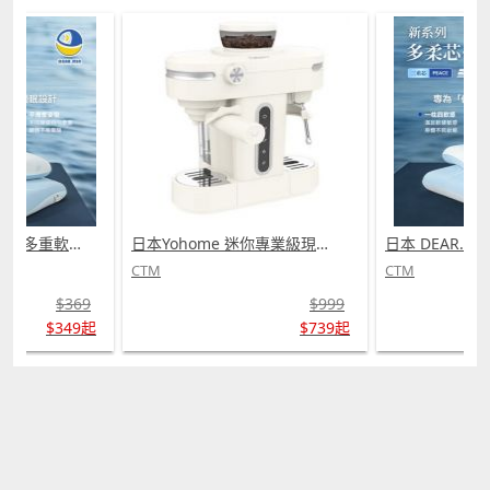
日本 DEAR.MIN 雲感多重軟芯柔托緩壓Peace柔眠枕 (需訂貨)
日本Yohome 迷你專業級現磨鮮萃奶泡3合1半自動家庭意式咖啡機 (需訂貨)
CTM
CTM
$369
$999
$349起
$739起