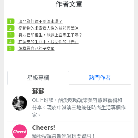
作者文章
澳門為何建不到深水港？
從動物的求索看人性的慈悲與荒涼
身弱官印相生，能遇上白馬王子嗎？
在透支的生命中，找回你的「光」
怎樣看自己的子女星
星級專欄
熱門作者
蘇蘇
OL上班族，酷愛吃喝玩樂美容旅遊藝術和
分享。現於中港澳三地兼任時尚生活專欄作
家。
Cheers!
積極搜羅最新吃喝玩樂資訊！