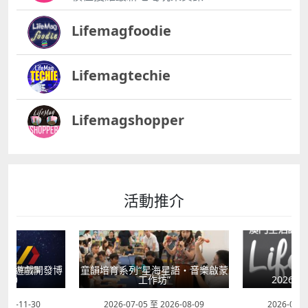
Lifemagfoodie
Lifemagtechie
Lifemagshopper
活動推介
星語・音樂啟蒙
童心探秘澳門的
”
2026年“圖書館e學堂”
移
2026-08-09
2026-07-22 至 2026-10-31
2026-07-1