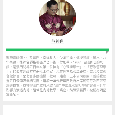
熊神進
熊神進師傅，生於澳門，南洋長大，少承祖命，傳授易經、風水、八
字術數，後經名師指導西洋占卜術、體相學。1986年回澳開設命相
館，是澳門開埠五百年來第一位擁有「心理學碩士」、「行政管理學
士」的最年輕政府註册風水學家。現在經常為報章離誌、電台及電視
台做節目，是七百多間機構、社母、賭廳、上市公司顧問，曾接受超
過五百個傳媒機構訪問，連續十年代表澳門政府出席葡萄牙及西班牙
旅遊博覽，並獲得澳門政府承認 “澳門中國風水掌相學會”會長。近年
影響力渗透内地，經常往内地教學、講座，結緣演藝界，被稱為明星
算命師。