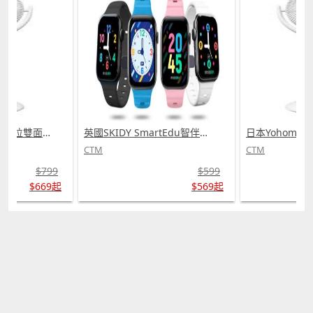
日本Yohome 5D全方位雙面雙葉對流淨化智能語音伸縮循環扇 PRO (需訂貨)
英國SKIDY SmartEdu智伴高清流暢五重定位遠控180°旋攝雙向視頻海外適配兒童智能手錶PRO (需訂貨)
CTM
CTM
$799
$599
$669起
$569起