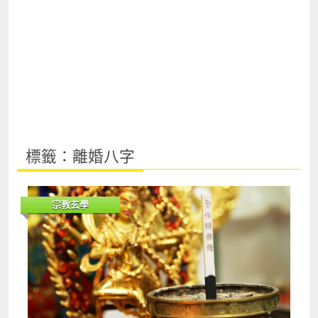
標籤：離婚八字
宗教玄學