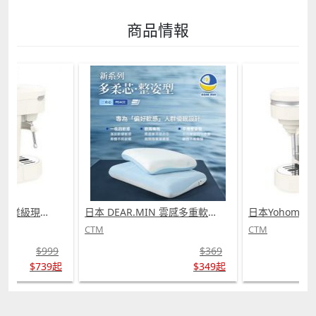
商品情報
日本Yohome 迷你專業級現磨鮮萃奶泡3合1半自動家庭意式咖啡機 (需訂貨)
日本 DEAR.MIN 雲感多重軟芯柔托緩壓Peace柔眠枕 (需訂貨)
CTM
CTM
$999
$369
$739起
$349起