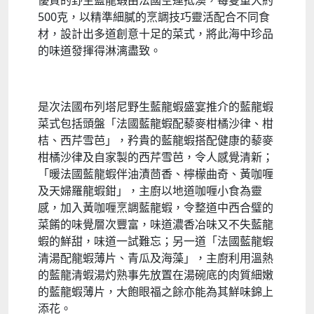
優質的野生藍龍蝦由法國空運抵澳，每隻重大約
500克，以精準細膩的烹調技巧靈活配合不同食
材，設計出多道創意十足的菜式，將此海中珍品
的味道發揮得淋漓盡致。
是次法國布列塔尼野生藍龍蝦盛宴推介的藍龍蝦
菜式包括頭盤「法國藍龍蝦配藜麥柑橘沙律、柑
桔、西芹雪芭」，矜貴的藍龍蝦搭配健康的藜麥
柑橘沙律及自家製的西芹雪芭，令人感覺清新；
「暖法國藍龍蝦伴油漬茴香、檸檬曲奇、黃咖喱
及天婦羅龍蝦鉗」，主廚以地道咖喱小食為靈
感，加入黃咖喱烹調藍龍蝦，令整道中西合璧的
菜餚的味覺層次豐富，味道濃香冶味又不失藍龍
蝦的鮮甜，味道一試難忘；另一道「法國藍龍蝦
清湯配龍蝦薄片、青瓜及海藻」，主廚利用溫熱
的藍龍清蝦湯灼熟事先放置在湯碗底的肉質細嫩
的藍龍蝦薄片，大飽眼福之餘亦能為其鮮味錦上
添花。