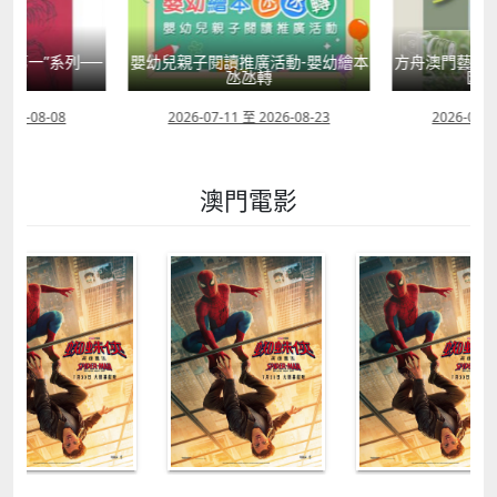
國第一”系列──
嬰幼兒親子閱讀推廣活動-嬰幼繪本
方舟澳門藝術學
學
氹氹轉
匯聚
2026-08-08
2026-07-11 至 2026-08-23
2026-08-0
澳門電影