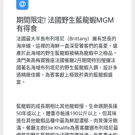
期間限定! 法國野生藍龍蝦MGM
有得食
法國最大半島布列塔尼（Brittany）擁有悠長的
海岸線，這裡的海鮮一直深受饕客們的喜愛，盛
產於此海域的野生藍龍蝦被稱為龍蝦中之極品。
澳門美高梅寶雅座法國餐廳2月期間特別搜攞法
國著名海域布列塔尼的野生藍龍蝦入饌，設計多
道精緻佳餚，為賓客獻上極致矜貴的藍龍蝦盛
宴。
藍龍蝦的成長期相比其他龍蝦慢，生命週期長達
50年或以上，體重亦能達190公斤以上，但其味
道在其他龍蝦品種中最為鮮甜濃郁，肉質彈牙飽
滿。餐廳主廚Elie Khalife為賓客嚴選布列塔尼最