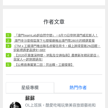
作者文章
「澳門teamLab超自然空間」，6月15日登陸澳門威尼斯人！
澳門金沙度假區旗下七間餐廳推出澳門幣280元的精選套餐
CTM x 工銀澳門推出聯名虛擬信用卡，線上跨境簽賬2%回贈，
迎新禮遇更高達$1,680!
【2020花車匯演時間、地點及交通指南】農曆新年精彩節目，
與家人一起熱鬧過年!
【公務員專屬第二回：您出糧，工銀獎賞】
星級專欄
熱門作者
蘇蘇
OL上班族，酷愛吃喝玩樂美容旅遊藝術和