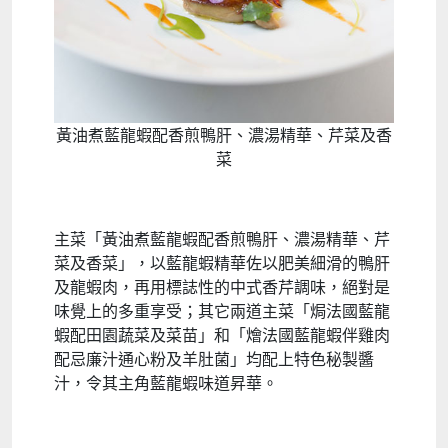
黃油煮藍龍蝦配香煎鴨肝、濃湯精華、芹菜及香
菜
主菜「黃油煮藍龍蝦配香煎鴨肝、濃湯精華、芹
菜及香菜」，以藍龍蝦精華佐以肥美細滑的鴨肝
及龍蝦肉，再用標誌性的中式香芹調味，絕對是
味覺上的多重享受；其它兩道主菜「焗法國藍龍
蝦配田園蔬菜及菜苗」和「燴法國藍龍蝦伴雞肉
配忌廉汁通心粉及羊肚菌」均配上特色秘製醬
汁，令其主角藍龍蝦味道昇華。