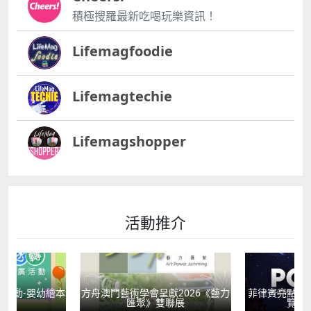
積極搜羅最新吃喝玩樂資訊！
Lifemagfoodie
Lifemagtechie
Lifemagshopper
活動推介
活動-嬰幼繪本
方舟澳門藝術學會呈獻2026《藝力
菲律賓亮點文
轉
匯聚》雙聯展
覽會