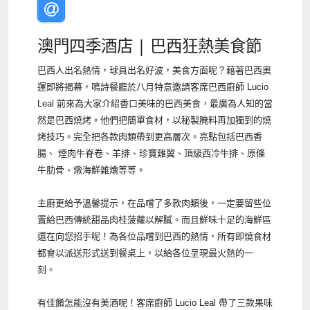
澳門四季酒店 | 巴西狂熱美食節
巴西人出名熱情，球員出名好波，美食方面呢？藉著巴西奧
運即將揭幕，鳴詩餐廳於八月特意邀請客席巴西廚師 Lucio
Leal 前來為大家介紹香口美味的巴西美食，最廣為人知的當
然是巴西
燒烤。
他們把簡單食材，以秘製腌料再加獨到的
燒
烤
技巧。完全把各款肉類帶到更高層次。
亮點包括巴西香
腸、 煙肉牛脊卷、羊排、珍寶雞翼、頂級西冷牛排、原條
牛肋骨、燉海鮮雜燴等等。
主廚更給予溫馨提示，在品嚐了多款肉類後，一定要留些位
置給巴西傳統甜品
肉桂菠蘿
以
解
膩。而且鮮味十足的海鮮區
還在向您招手呢！
為各位品嚐到巴西的熱情，所有即燒食材
都會以派送形式送到餐桌上，以給各位呈現最火熱的一
刻。
有佳餚怎能沒有美酒呢！客席廚師 Lucio Leal 帶了三款果味