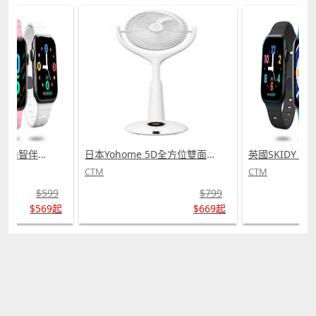
英國SKIDY SmartEdu智伴高清流暢五重定位遠控180°旋攝雙向視頻海外適配兒童智能手錶PRO (需訂貨)
日本Yohome 5D全方位雙面雙葉對流淨化智能語音伸縮循環扇 PRO (需訂貨)
CTM
CTM
$599
$799
$569起
$669起