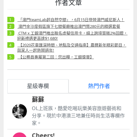
作者文章
「澳門teamLab超自然空間」，6月15日登陸澳門威尼斯人！
澳門金沙度假區旗下七間餐廳推出澳門幣280元的精選套餐
CTM x 工銀澳門推出聯名虛擬信用卡，線上跨境簽賬2%回贈，
迎新禮遇更高達$1,680!
【2020花車匯演時間、地點及交通指南】農曆新年精彩節目，
與家人一起熱鬧過年!
【公務員專屬第二回：您出糧，工銀獎賞】
星級專欄
熱門作者
蘇蘇
OL上班族，酷愛吃喝玩樂美容旅遊藝術和
分享。現於中港澳三地兼任時尚生活專欄作
家。
Cheers!