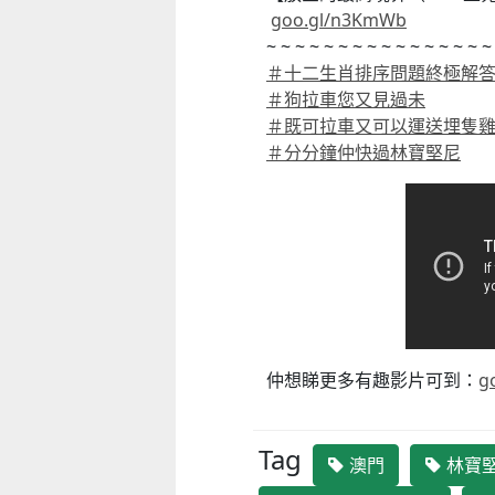
goo.gl/n3KmWb
~ ~ ~ ~ ~ ~ ~ ~ ~ ~ ~ ~ ~ ~ ~ ~
＃
十二生肖排序問題終極解
＃
狗拉車您又見過未
＃
既可拉車又可以運送埋隻
＃
分分鐘仲快過林寶堅尼
仲想睇更多有趣影片可到：
g
童心探秘澳門的“中國第一”系列──
嬰幼兒親子閱讀推廣活動-
西式大學
氹氹轉
2026-07-11 至 2026-08-08
2026-07-11 至 2026-08-
Tag
澳門
林寶