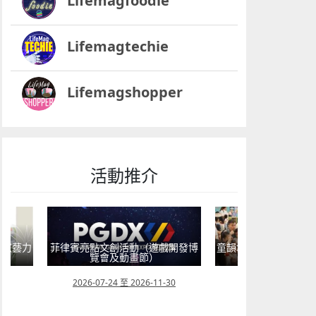
Lifemagfoodie
Lifemagtechie
Lifemagshopper
活動推介
遊戲開發博
童韻培育系列“星海星語・音樂啟蒙
）
工作坊”
2026年“圖
-11-30
2026-07-05 至 2026-08-09
2026-07-22 至