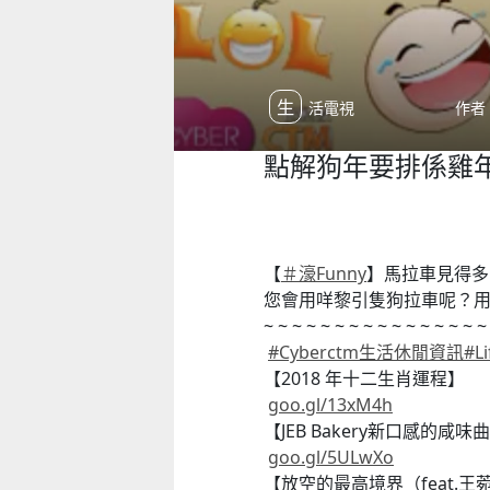
生活電視
作者：
點解狗年要排係雞
【
＃
濠Funny
】馬
拉車見得
您會用咩黎引隻狗拉車呢
？
~ ~ ~ ~ ~ ~ ~ ~ ~ ~ ~ ~ ~ ~ ~ ~
#
Cyberctm生活休閒資訊
#
L
【2018 年十二生肖運程】
goo.gl/13xM4h
【JEB Bakery新口感的咸味
goo.gl/5ULwXo
【放空的最高境界（feat.