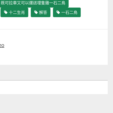
既可拉車又可以運送埋隻雞一石二鳥
十二生肖
解答
一石二鳥
eo