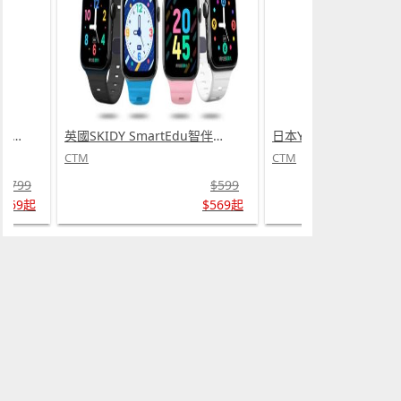
英國SKIDY SmartEdu智伴高清流暢五重定位遠控180°旋攝雙向視頻海外適配兒童智能手錶PRO (需訂貨)
日本Yohome 5D全方位雙面雙葉對流淨化智能語音伸縮循環扇 PRO (需訂貨)
CTM
CTM
$599
$799
$569起
$669起