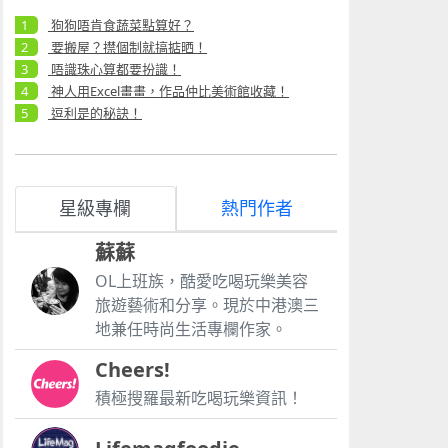
狗狗唔肯食蔬菜點算好？
要搬屋？㩒個制就搞掂晒！
唔識珠心算都要扮識！
神人用Excel畫畫，作品仲比美術館收藏！
逗利是的秘訣！
星級專欄
熱門作者
蘇蘇
OL上班族，酷愛吃喝玩樂美容
旅遊藝術和分享。現於中港澳三
地兼任時尚生活專欄作家。
Cheers!
積極搜羅最新吃喝玩樂資訊！