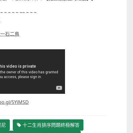
 ~ ~ ~ ~ ~ ~~ ~ ~ ~
答
雞一石二鳥
oo.gl/5YiMSD
嬰幼繪本
方舟澳門藝術學會呈獻2026《藝力
菲律賓亮點文創活動（
匯聚》雙聯展
覽會及動畫節
23
2026-08-02 至 2026-09-12
2026-07-24 至 2026
堅尼
十二生肖排序問題終極解答