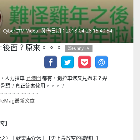
發佈日期：2018-04-28 15:40:54
CyberCTM-Video
年後面？原來。。。
濠Funny TV
多，人力拉車
＃
澳門
都有，狗
拉車您又見過未？畀
用骨頭？真正答案係用。。。
？
 ~ ~ ~ ~ ~ ~~ ~ ~ ~
ifeMag最新文章
曲奇】
王菀之）｜歡樂馬介休｜【史上最放空的遊戲】】