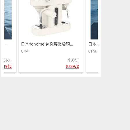
日本 DEAR.MIN 雲感多重軟芯柔托緩壓Peace柔眠枕 (需訂貨)
日本Yohome 迷你專業級現磨鮮萃奶泡3合1半自動家庭意式咖啡機 (需訂貨)
CTM
CTM
$369
$999
$349起
$739起