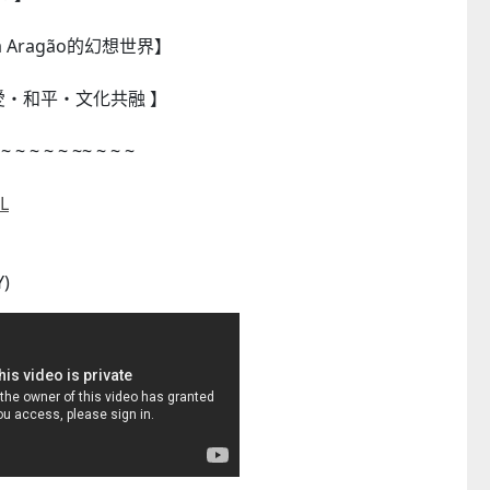
a Aragão的幻想世界】
愛・和平・文化共融 】
 ~ ~ ~ ~ ~ ~~ ~ ~ ~
L
)
菲律賓亮點文創活動（遊戲開發博
童心探秘澳門的“中國第一”
覽會及動畫節）
西式劇院
2026-07-24 至 2026-11-30
2026-07-25 至 2026-08-