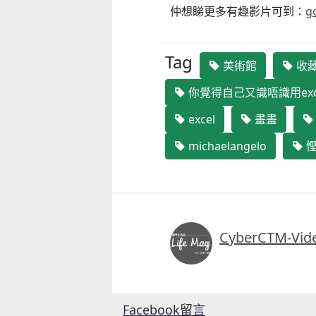
仲想睇更多有趣影片可到：
g
Tag
美術館
收
你覺得自己又識唔識用exc
excel
畫畫
michaelangelo
慳
CyberCTM-Vid
Facebook留言