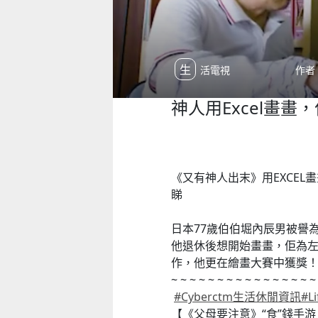
生活電視
作者：
神人用Excel畫
《又有神人出末
》用EXCE
睇
日本77歲伯伯堀內辰男被譽為「E
他退休後想開始畫畫，佢為左
作，他更在繪畫大賽中獲獎
~ ~ ~ ~ ~ ~ ~ ~ ~ ~ ~ ~ ~ ~ ~ ~
#
Cyberctm生活休閒資訊
#
L
【《父母要注意》“食”錢手游