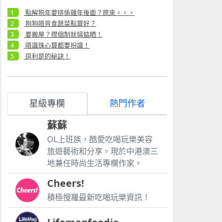
點解狗年要排係雞年後面？原來。。。
狗狗唔肯食蔬菜點算好？
要搬屋？㩒個制就搞掂晒！
唔識珠心算都要扮識！
逗利是的秘訣！
星級專欄
熱門作者
蘇蘇
OL上班族，酷愛吃喝玩樂美容
旅遊藝術和分享。現於中港澳三
地兼任時尚生活專欄作家。
Cheers!
積極搜羅最新吃喝玩樂資訊！