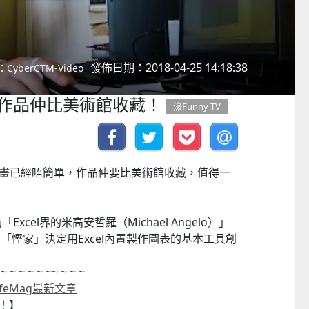
發佈日期：2018-04-25 14:18:38
CyberCTM-Video
畫，作品仲比美術館收藏！
濠Funny TV
L畫畫已經唔簡單，作品仲要比美術館收藏，值得一
xcel界的米高安哲羅（Michael Angelo）」
「慳家」決定用Excel內置製作圖表的基本工具創
！
 ~ ~ ~ ~ ~ ~~ ~ ~ ~
ifeMag最新文章
！】