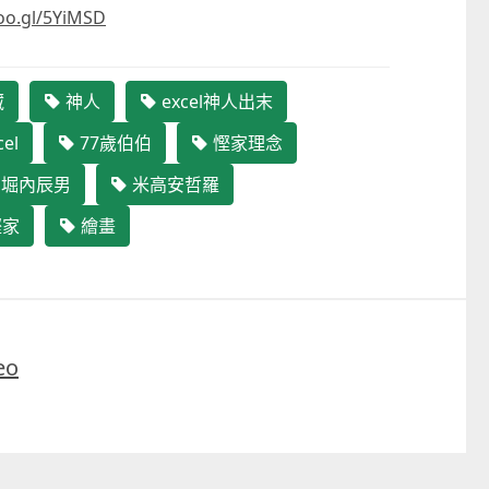
oo.gl/5YiMSD
藏
神人
excel神人出末
el
77歲伯伯
慳家理念
堀內辰男
米高安哲羅
家
繪畫
eo