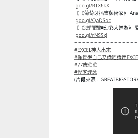
goo.gl/RTX6kX
【《葡萄牙插畫藝術家
》
An
goo.gl/QaDSoc
【《澳門國際幻彩大巡遊》 
goo.gl/rNSSxJ
~ ~ ~ ~ ~ ~ ~ ~ ~ ~ ~ ~ ~ ~ ~ ~
#
EXCEL神人出末
#
你覺得自己又識唔識用EXCE
#
77歲伯伯
#
慳家理念
(片段來源：GREATBIGSTORY