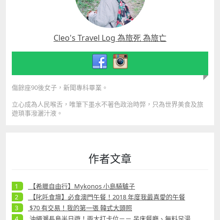
Cleo's Travel Log 為旅死 為旅亡
傷餘座90後女子，新聞專科畢業。
立心成為人民喉舌，唯筆下墨水不著色政治時弊，只為世界美食及旅
遊瑣事潑灑汁液。
作者文章
【希臘自由行】Mykonos 小島騎驢子
【叱吒食壇】必食澳門午餐！2018 年度我最喜愛的午餐
$70 有交易！我的第一張 韓式大頭照
沖繩瀨長島半日遊！兩大打卡位－－ 吊床餐廳、無料足湯