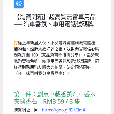
【淘寶開箱】超高質無雷車用品
── 汽車香氛、車用電話號碼牌
打
從上年新居入伙，小女喺淘實選購嘅電腦檯、
儲物櫃、燈飾大獲好評之後，我對淘實嘅信心瞬
間飆升至 100（家品篇可稍後再分享）。最近就
喺淘實物色咗一啲車用品香氛和電話號碼牌，同
樣得到豬朋狗友嘅大力拍掌，決定同諸同好
（亲，咪再叫我分享寶貝喇）。
第一件：創意車載香薰汽車香水
夾擴香石 RMB 59 / 3 隻
購買網址 ►
https://goo.gl/EHCim4