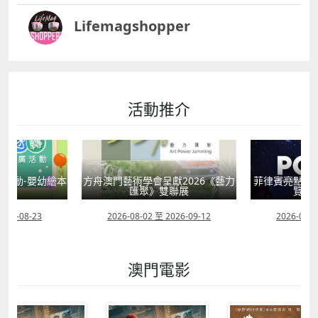
Lifemagshopper
活動推介
活動-嬰幼繪本
方舟澳門藝術學會呈獻2026《藝力
菲律賓亮點文
轉
匯聚》雙聯展
覽會
2026-08-23
2026-08-02 至 2026-09-12
2026-07-2
澳門電影