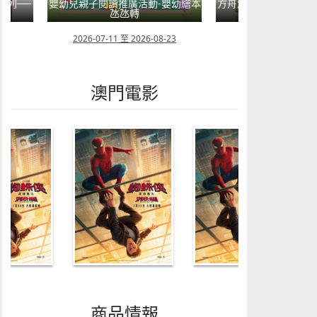
系列──
嬰幼兒親子閱讀推廣活動-嬰幼繪本
方舟澳門藝術學會呈獻2
氹氹轉
匯聚》雙聯
08
2026-07-11 至 2026-08-23
2026-08-02 至 202
澳門電影
商品情報