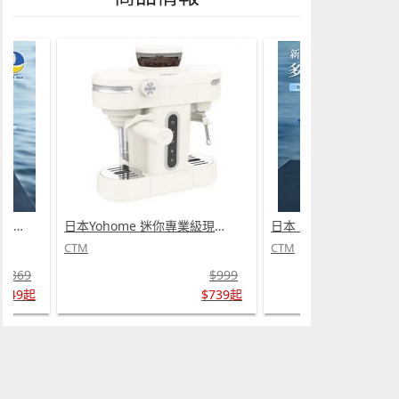
日本 DEAR.MIN 雲感多重軟芯柔托緩壓Peace柔眠枕 (需訂貨)
日本Yohome 迷你專業級現磨鮮萃奶泡3合1半自動家庭意式咖啡機 (需訂貨)
CTM
CTM
$369
$999
$349起
$739起