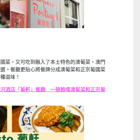
葡國菜，又可吃到融入了本土特色的澳葡菜，澳門
之選。餐廳更貼心將餐牌分成澳葡菜和正宗葡國菜
兩種滋味！
銀河酒店「葡軒」餐廳 一頓飽嚐澳葡菜和正宗葡