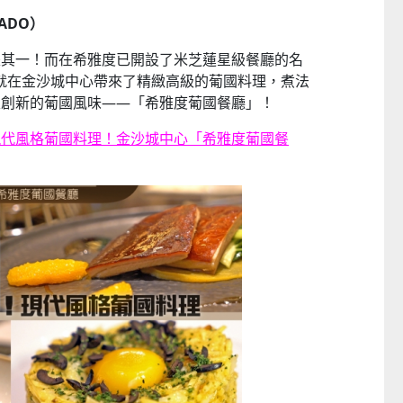
──
童心探秘澳門的“中國第一”
小眼晴「聽」大世界
西式大學
ADO）
2026-07-11 至 2026-08-29
2026-07-11 至 2026-08-
是其一！而在希雅度已開設了米芝蓮星級餐廳的名
soa最近就在金沙城中心帶來了精緻高級的葡國料理，煮法
又創新的葡國風味——「希雅度葡國餐廳」！
現代風格葡國料理！金沙城中心「希雅度葡國餐