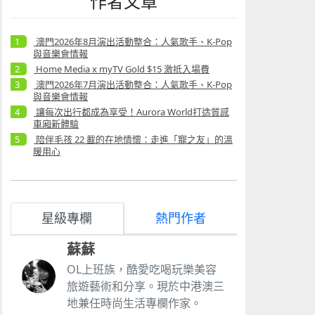
作者文章
澳門2026年8月演出活動整合：人氣歌手、K-Pop
與音樂會情報
Home Media x myTV Gold $15 激抵入場費
澳門2026年7月演出活動整合：人氣歌手、K-Pop
與音樂會情報
讓每次出行都成為享受！Aurora World打造質感
車廂新體驗
陪伴毛孩 22 載的在地情懷：走進「寵之友」的溫
暖用心
星級專欄
熱門作者
蘇蘇
OL上班族，酷愛吃喝玩樂美容
旅遊藝術和分享。現於中港澳三
地兼任時尚生活專欄作家。