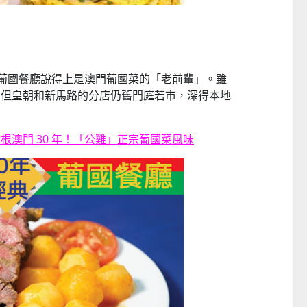
雞」葡國餐廳說得上是澳門葡國菜的「老前輩」。雖
，但皇朝和新馬路的分店仍舊門庭若市，深得本地
根澳門 30 年！「公雞」正宗葡國菜風味
CTM