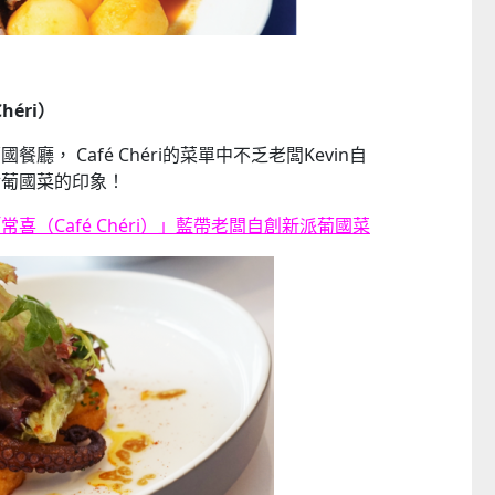
héri）
， Café Chéri的菜單中不乏老闆Kevin自
對葡國菜的印象！
喜（Café Chéri）」藍帶老闆自創新派葡國菜