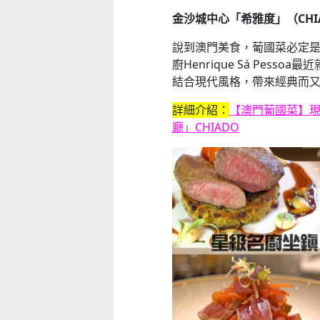
童心探秘澳門的“中國第一”系列──
童心探秘澳門的“中國第一”系列
現代燈塔
移動寶籍
金沙城中心「希雅度」（CHI
2026-07-04 至 2026-08-01
2026-07-18 至 2026-08-15
說到澳門美食，葡國菜必定
廚Henrique Sá Pes
結合現代風格，帶來經典而
詳細介紹：
【澳門葡國菜】
廳」CHIADO