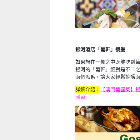
銀河酒店「葡軒」餐廳
如果想在一餐之中既能吃到
銀河的「葡軒」絕對是不二
兩個派系，讓大家輕鬆飽嚐
詳細介紹：
【澳門葡國菜】
國菜