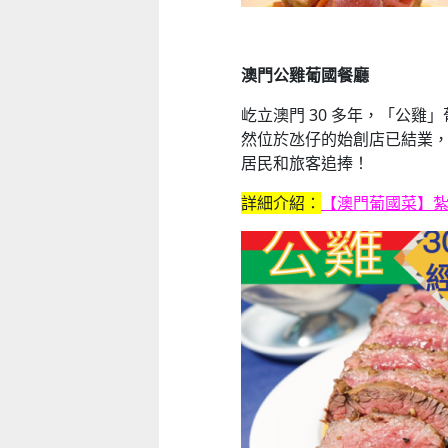
澳門公雞葡國餐廳
屹立澳門 30 多年，「公
然位於氹仔的始創店已結業
居民和旅客追捧！
詳細介紹：
【澳門葡國菜】紮