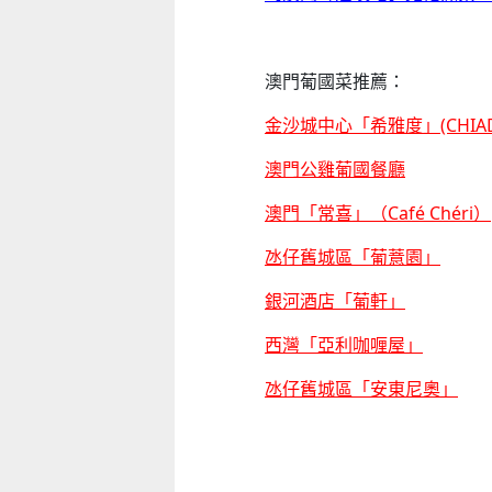
澳門葡國菜推薦：
金沙城中心「希雅度」(CHIAD
澳門公雞葡國餐廳
澳門「常喜」（Café Chéri）
氹仔舊城區「葡薏園」
銀河酒店「葡軒」
西灣「亞利咖喱屋」
氹仔舊城區「安東尼奧」