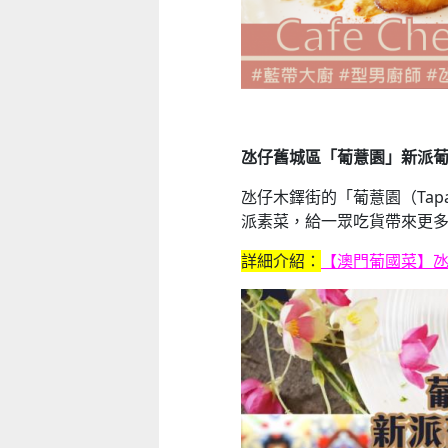
氹仔舊城區「葡薏園」新派
氹仔木鐸街的「葡薏園（Tapas
派素菜，給一眾吃貨帶來更多選擇，
詳細介紹：
【澳門葡國菜】