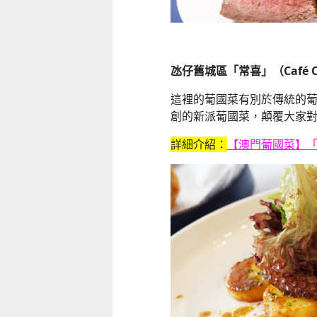
氹仔舊城區「常喜」（Café C
這裡的葡國菜有別於傳統的葡國餐廳
創的新派葡國菜，顛覆大家
詳細介紹：
【澳門葡國菜】「常