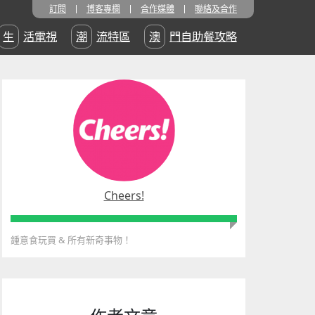
訂閱
博客專欄
合作媒體
聯絡及合作
生活電視
潮流特區
澳門自助餐攻略
Cheers!
鍾意食玩買
&
所有新奇事物！