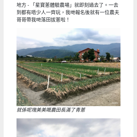
地方 - 「星寶蔥體驗農場」就即刻過去了。一去
到都有唔少人一齊玩，我哋報名後就有一位農夫
哥哥帶我哋落田拔蔥啦！
就係呢塊美美嘅農田長滿了青蔥