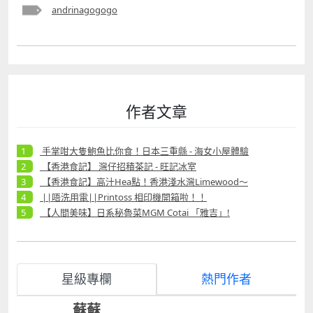
andrinagogogo
作者文章
手掌咁大隻鮑魚比你食！日本三重縣 - 海女小屋體驗
【香港食記】 灣仔招積茶記 - 旺記冰室
【香港食記】高汁Hea點！香港淺水灣Limewood～
||唔洗用電||Printoss 相印機開箱啦！！
【人間美味】日系秘魯菜MGM Cotai 「雅吉」!
星級專欄
熱門作者
蘇蘇