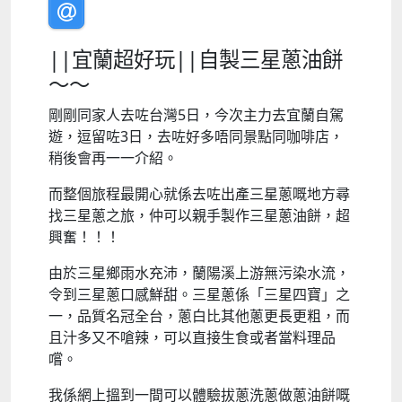
||宜蘭超好玩||自製三星蔥油餅
～～
剛剛同家人去咗台灣5日，今次主力去宜蘭自駕
遊，逗留咗3日，去咗好多唔同景點同咖啡店，
稍後會再一一介紹。
而整個旅程最開心就係去咗出產三星蔥嘅地方尋
找三星蔥之旅，仲可以親手製作三星蔥油餅，超
興奮！！！
由於三星鄉雨水充沛，蘭陽溪上游無污染水流，
令到三星蔥口感鮮甜。三星蔥係「三星四寶」之
一，品質名冠全台，蔥白比其他蔥更長更粗，而
且汁多又不嗆辣，可以直接生食或者當料理品
嚐。
我係網上搵到一間可以體驗拔蔥洗蔥做蔥油餅嘅