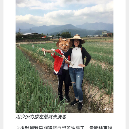
用少少力拔左蔥就去洗蔥
之後就到我最期待嘅自製蔥油餅了！示範結束後