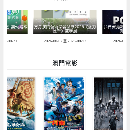
活動-嬰幼繪本
方舟澳門藝術學會呈獻2026《藝力
菲律賓亮點文
轉
匯聚》雙聯展
覽會
2026-08-23
2026-08-02 至 2026-09-12
2026-07-2
澳門電影