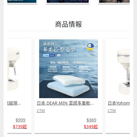
商品情報
日本 DEAR.MIN 雲感多重軟芯柔托緩壓Peace柔眠枕 (需訂貨)
日本Yohome 迷你專業級現磨鮮萃奶泡3合1半自動家庭意式咖啡機 (需訂貨)
CTM
CTM
$369
$999
$349起
$739起