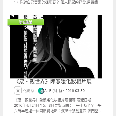
1。你對自己音樂怎樣形容？ 個人情感的抒發,用最簡單
清楚的音符表現每首創作的意境與情緒。人與土地、與
夢想,甚至與人之間複雜的情感,都是自己的音樂材料。
喜歡直接的旋律,與聽者共鳴思考的意境,在每個人的小
澳城生活
宇宙中,藉由音波連結成美麗的圖像。 2。你最期待觀眾
的反應？ 每次的演出都會竭盡自己的力氣,希望從表演
當下呈現出來的音樂,能凝聚每個人的思緒,在每個人心
中產生波盪。期待聽到的人都可以獲得一個溫暖的力量,
正面地、有勇氣地走在自己不管是艱辛的還是平順的道
路上,跟所有人包括自己,能夠因為當下的表演而集結大
家的心,不寂寞地一起走在各自到的道路上。 3。你對自
己的音樂目標是什麼？ 希望每個自己的作品,都會是大
家心中的寶貝。跟大家一起成長、突破難關。就如大家
心中的經典名曲,都會有和自己共鳴的故事,成為激勵自
己的好歌。希望自己的音樂,也能成為如此。 推薦喜愛
《感・觀世界》陳淑媛化妝相片展
的三首歌 1.光明的道路 Na demelja Lja Jalan 台灣原
住民排灣族語
文化創意
Ar B (阿比)・2016-03-30
httpswww.youtube.comwatchv=_kbGzUrsk94 2.Ayi
愛 httpswww.youtube.comwatchv=Cb39pSNFL5o 3.
《感・觀世界》陳淑媛化妝相片展開幕 展覽日期：
在這土地上 httpsyoutu.beTjoGmKb87Jk 台東鐵花村
2016年4月24日至5月8日展覽時間：上午十時半至下午
的表演 台東自家附近的海邊帶著吉他與養的狗一起玩耍
六時半逢週一休園展覽地點：瘋堂十號創意園 澳門望德