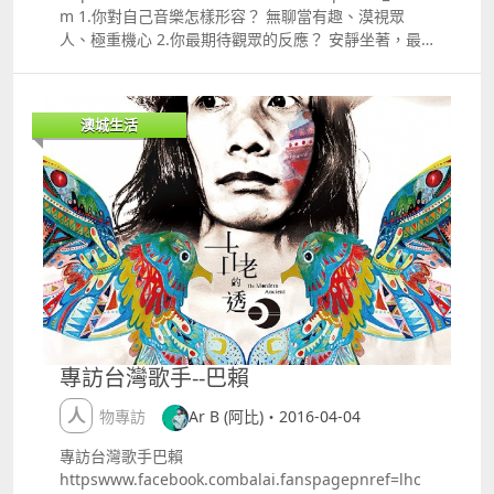
m 1.你對自己音樂怎樣形容？ 無聊當有趣、漠視眾
人、極重機心 2.你最期待觀眾的反應？ 安靜坐著，最
好不要高談闊論，我唱完然後離場 3你對自己的音樂目
標是什麼？ 讓我能成為精神領袖、一聲號令天下 推介
三首最喜歡的歌曲 1.I've Been Everywhere by
澳城生活
Johnny Cash
httpswww.youtube.comwatchv=WoIfglXAbh0
2.Thrift Shop by Macklemore and Ryan Lewis
httpswww.youtube.comwatchv=QK8mJJJvaes 3.You
Ain't No Shit by Serena Greens
專訪台灣歌手--巴賴
人物專訪
Ar B (阿比)・2016-04-04
專訪台灣歌手巴賴
httpswww.facebook.combalai.fanspagepnref=lhc