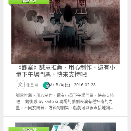
澳城生活
豬扒飽、奶撻都非常美味。 推介三首喜愛的歌曲 1.投
自也有不同的感情故事。到最後，終於意識到對方才是
降ｰ馬嘉均 由編曲部分、acoustic非常細緻、能帶動全
自己的真愛，毅然排除一切障礙，走在一起
首歌的情感表達 2.倔強ｰ五月天 一種很有能量的支持、
hellip;hellip;劇情融合20多首代表著不同年代的粵語流
給人不要放棄的正面態度 3.lost staradam levine 如電
行金曲，例如盧巧音的《好心分手》、王菲的《暗
影一樣、年齡永遠不是藉口、努力就會最終得到成功
湧》、張學友的《遙遠的她》、林子祥的《這一個夜》
等，配合澳門歌手鄭少華現場伴奏及參與演出，由港澳
專業演員李俊傑、麥智鈞、林可嘉載歌載舞，深情演
繹。 導演：彭鎮南 聯合監製：姚潤敏、李俊傑 製作經
理：莫賦斌、梁順裕佈景設計：溫俊詩 燈光設計：鄺雅
麗 音響設計：陳冠宏 平面設計﹕ Zeke Li 宣傳及票
務﹕ 李朗燊 節目助理：莫震霖、李采妍演員：李俊傑
《課室》誠意推薦、用心制作、還有小
麥智鈞 林可嘉 鄭少華 票價 $150$100 澳門幣 門票現於
量下午場門票、快來支持吧!
廣星售票網公開發售早購優惠3月1前購票 可享七折優
惠團體票一次購買十張或以上 可享七折優惠勁爆劇園
文化創意
Ar B (阿比)・2016-02-28
BTG 及雪萌社會員，可享七折優惠澳門演藝學院學生、
理工、澳大、旅院同學會及教職員及永利皇宮職員 可享
誠意推薦、用心制作、還有小量下午場門票、快來支持
八折優惠折扣優惠門票數量有限，先到先得，並必須出
吧！ 觀後感 by kaito si 現場的戲劇表演有種神奇的力
示相關證明 購票詳情
量，不同於隔著四方箱的劇集，戲劇可以很直接地讓觀
httpwww.macauticket.comTicketWebProgramInfo.
眾感受到演員的情緒，可以很直接地帶動觀眾進入劇
aspxhellip;
情，因為一位朋友，今晚觀賞了這樣的一套戲劇
httpswww.youtube.comwatchv=O2NGerEpvRI
mdash;《課室》，有點懸疑，又有點攪笑，最後又讓
澳城生活