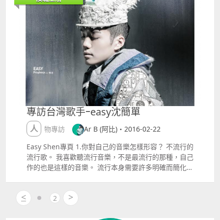
人忍不住想要流淚，這套戲劇是來自一個「不兒戲創作
劇團」的創團作，所有劇本人手金錢都是自己「一腳
踢」，他們沒有任何資助，有的只是團員的「用心」，
如果大家有興趣，這個星期日下午三點還有少量門票，
請大家支持澳門本土創作。 #課室 #不兒戲創作戲團
《課室》懸案背後，到底是甚麽？是意外？是謀殺？還
是...... 課室之內，無處可逃，越接近真相，越接近乛死
亡！ 《不兒戲創作劇團》靈氣創團之作，又驚又期待！
演出日期及時間：2月26日 2000 2月2728日 1500 及
20003月4日 2000 3月56日 1500 及 2000演出地點：
澳門戲劇農莊地址：慕拉士大馬路 飛通工業大廈第二期
專訪台灣歌手ｰeasy沈簡單
13樓C座 發電廠對面 場地資助：戲劇農莊售票地點：
易易票Tel 65391793售票網址：
人物專訪
Ar B (阿比)・2016-02-22
httpwww.easyticketmo.com劇場預告：
httpswww.youtube.comwatchv=O2nASue4LTI
Easy Shen專頁 1.你對自己的音樂怎樣形容？ 不流行的
流行歌。 我喜歡聽流行音樂，不是最流行的那種，自己
作的也是這樣的音樂。 流行本身需要許多明確而簡化的
符號、像是曲風、樂器、歌唱方式， 乃至於造型、卡
司、意識形態例如搖滾與否，這些跟音樂無關的事情。
<
>
我自己作音樂的時候比較笨拙，只想專注在頻率、故事
2
情境、氛圍、質感等因素， 是否能夠確實烘托、表達想
要傳遞的訊息， 而訊息有的時候是溫暖的、有時亦因為