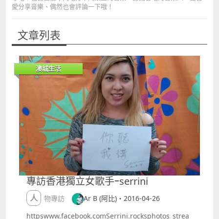
愛分享音樂、偶然也會評論一下哦！
文章列表
澳城生活
專訪香港獨立女歌手ｰserrini
人物專訪
Ar B (阿比)・2016-04-26
httpswww.facebook.comSerrini.rocksphotos_strea