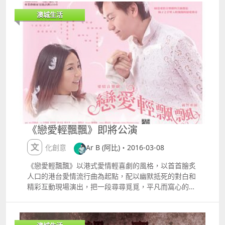
關於理想的歌曲，也會有小量以愛情為主題的，到現在
澳城生活
開始寫比較多關於友情及對生活看法的作品。 2.你最期
待觀眾的反應？ 和很多創作人一樣，也期望觀眾聽了會
感到開心，我更希望我的歌曲能帶出一種治療的作用，
因為我也經過一些不愉快的事，我會在作品中抒發出
來，首先會對自己起到治療效果，亦希望聽眾感受到，
抱著正面的態度，能令自己開心，這是我最想做到的。
在網上，也會收到部分聽眾朋友對我的留言；說我的歌
曲能給予他們好多正面能量、感動到他們，當聽到這些
留言、評論、更加能讓我覺得繼續做好自己的音樂，是
非常值得的事！ 3.你對自己的音樂目標？未來動向 我
的目標會希望巡迴亞洲演唱，這是我最終目標，當然現
《戀愛輕飄飄》即將公演
在先會為香港及鄰近地方如台灣、內地、澳門推動自己
的音樂而努力，然後再把音樂帶到更遠。而動向，今年
文化創意
Ar B (阿比)・2016-03-08
會推出一張EP，會有五首作品，現在有兩首已經派台，
三首正進行錄音階段，未來會想參與微電影及電影拍
《戀愛輕飄飄》以港式愛情輕喜劇的風格，以首首膾炙
攝，也希望當中能用到我的歌曲作品。其實在各方面都
人口的港台愛情流行曲為起點，配以幽默抵死的對白和
有非常大的興趣，因為從小就熱愛藝術，例如畫畫、話
精彩互動現場演出，把一段尋尋覓覓，平凡而窩心的都
劇、音樂、最大興趣當然是音樂，其次會是演戲，所以
市愛情故事娓娓道來。男主角Sam，和女主角Sally從大
也希望能多些參與演戲工作，期待把歌曲帶進電影中。
學時代相識、戀愛、分手。大概是因為上天的安排，之
4.你對澳門的認識？ 我最喜歡澳門的食物，包括葡撻、
後十幾年的時間裡，他們不斷地重遇、戀愛、分手，各