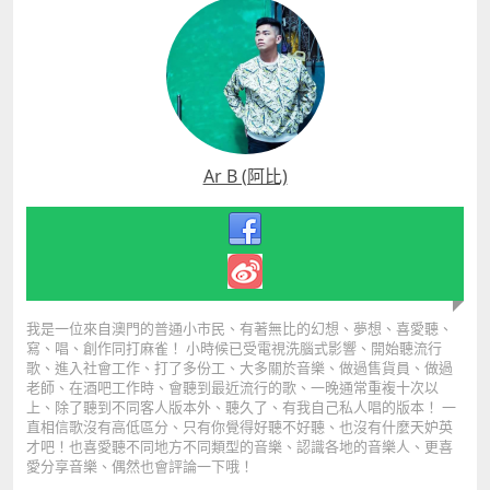
真實而十分刺耳。 最近覺得自己像是擅長融入大地的
人，身處在必須刺穿天空的行業。 2.你最期待觀眾的反
應？ 希望大家是自在的，不管要開心還是難過、瘋狂還
是憂鬱。希望觀眾可以盡量沉浸在自己的狀態，不會因
為周圍的人而尷尬，然後不需要太鼓譟太high。當然我
在台上的時候是盡量傳遞正面訊息，應該啦。3.你對自
己的音樂目標是什麼？ 希望能盡量幫助有故事的、有才
Ar B (阿比)
華的人們發出自g己的聲音，然後有一天，自己唱不動
了、沒有故事想說了，可以偶爾在bar彈彈爵士樂。跟
好朋友一起喝點酒，然後慢慢走回家。 @ 小傾心大爆
炸mv @ 複誦 duet with魏如萱 mv Easy
httpeasyshen.net re public 海邊的卡夫卡
我是一位來自澳門的普通小市民、有著無比的幻想、夢想、喜愛聽、
寫、唱、創作同打麻雀！ 小時候已受電視洗腦式影響、開始聽流行
歌、進入社會工作、打了多份工、大多關於音樂、做過售貨員、做過
老師、在酒吧工作時、會聽到最近流行的歌、一晚通常重複十次以
上、除了聽到不同客人版本外、聽久了、有我自己私人唱的版本！ 一
直相信歌沒有高低區分、只有你覺得好聽不好聽、也沒有什麼天妒英
才吧！也喜愛聽不同地方不同類型的音樂、認識各地的音樂人、更喜
愛分享音樂、偶然也會評論一下哦！