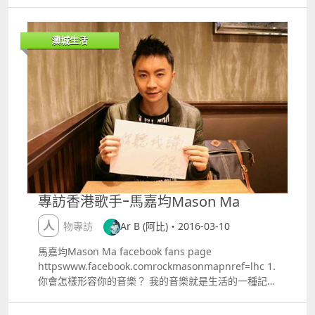
堂區瘋堂斜巷10號主辦：望德堂區創意產業促進會、瘋
堂十號創意園贊助：澳門基金會 陳淑媛 畢業於
Portfolio專業化妝學校，其後修讀特技化妝課程，曾參
澳城生活
與澳門喪屍行2014之化妝工作。 從小喜歡藝術、創
作、文字，以及攝影，接觸化妝後，更為此著迷。身邊
的人和事往往帶來很多啟發，想透過化妝這個途徑表達
內心想法，發揮天馬行空的創意。 創作靈感來自個人對
情緒和情感的理解，運用化妝藝術來演繹。每幅作品都
以暗喻來表達其內心想法，展現各種情緒和情感，帶你
進入她的情感世界，引起共鳴。 展覽讓你發掘不自知的
一面，也多明白身邊人的心聲。
專訪香港歌手ｰ馬嘉均Mason Ma
人物專訪
Ar B (阿比)・2016-03-10
馬嘉均Mason Ma facebook fans page
httpswww.facebook.comrockmasonmapnref=lhc 1.
你會怎樣形容你的音樂？ 我的音樂就是生活的一種記錄
和我對生活的看法，也是生活中遇到的各種經驗。每個
時期都有些不同的想法，例如在某一個階段會寫比較多