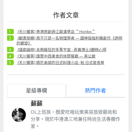
作者文章
[天川饕客] 香港原創過江龍漢堡店 ＂Honbo＂
[翻書倒櫃] 再不只是一名物理學者 — 讀神探伽利略新作《透明
的螺旋》
[議劇論映] 未夠瘋狂的多重宇宙 - 奇異博士2觀映心得
[天川饕客] 匯聚中西美食的休閒餐廳 — 喜公館
[天川饕客] 精於串燒的日式料理小店- 柏 日式居食屋
星級專欄
熱門作者
蘇蘇
OL上班族，酷愛吃喝玩樂美容旅遊藝術和
分享。現於中港澳三地兼任時尚生活專欄作
家。