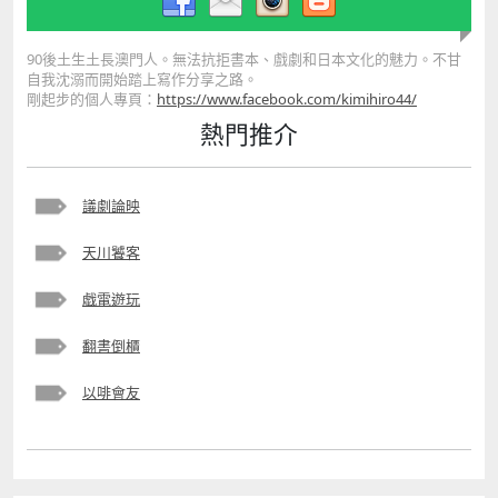
90後土生土長澳門人。無法抗拒書本、戲劇和日本文化的魅力。不甘
自我沈溺而開始踏上寫作分享之路。
剛起步的個人專頁：
https://www.facebook.com/kimihiro44/
熱門推介
議劇論映
天川饕客
戯電遊玩
翻書倒櫃
以啡會友