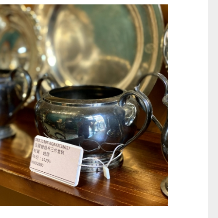
$999
$739起