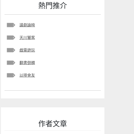
熱門推介
議劇論映
天川饕客
戯電遊玩
翻書倒櫃
以啡會友
作者文章