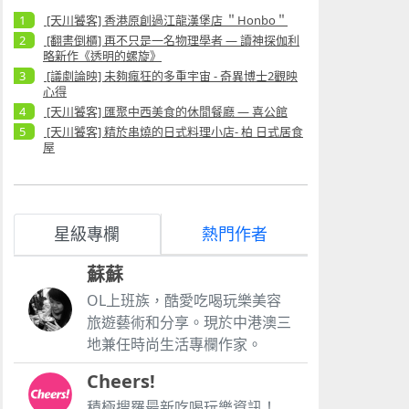
[天川饕客] 香港原創過江龍漢堡店 ＂Honbo＂
[翻書倒櫃] 再不只是一名物理學者 — 讀神探伽利
略新作《透明的螺旋》
[議劇論映] 未夠瘋狂的多重宇宙 - 奇異博士2觀映
心得
[天川饕客] 匯聚中西美食的休閒餐廳 — 喜公館
[天川饕客] 精於串燒的日式料理小店- 柏 日式居食
屋
星級專欄
熱門作者
蘇蘇
OL上班族，酷愛吃喝玩樂美容
旅遊藝術和分享。現於中港澳三
地兼任時尚生活專欄作家。
Cheers!
積極搜羅最新吃喝玩樂資訊！