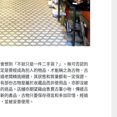
人會想到「不就只是一件二手貨？」。無可否認的
一定是曾經成為別人的物品，才能稱之為古物、古
經過老闆精挑細選，其狀態和質量都有一定保證，
上有部份古物是屬於收藏品而非使用品，亦即沒被
售的商品。店舖亦期望藉由售賣古董小物，傳遞古
全新的產品，古物只要保存得宜和多加珍惜，經過
人，並被妥善使用。
日本Yohome 迷你專業級現磨鮮萃奶泡3合1半自動家庭意式咖啡機 (需訂貨)
CTM
CTM