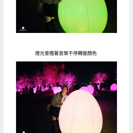
燈光會隨著音樂不停轉變顏色