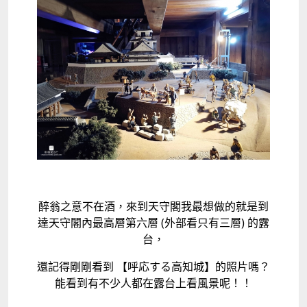
醉翁之意不在酒，來到天守閣我最想做的就是到
達天守閣內最高層第六層 (外部看只有三層) 的露
台，
還記得剛剛看到 【呼応する高知城】的照片嗎？
能看到有不少人都在露台上看風景呢！！