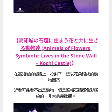
【
高知城の石垣に住まう花と共に生き
る動物達 (Animals of Flowers,
Symbiotic Lives in the Stone Wall
– Kochi Castle)
】
在高知城的城牆上，投射了一些以花朵砌成的動
物圖案；
近看可能看不出是動物，但是整幅石牆都色彩繽
紛的，非常美麗壯觀。