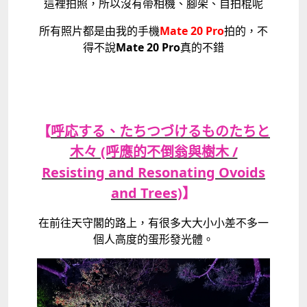
這裡拍照，所以沒有帶相機、腳架、自拍棍呢
所有照片都是由我的手機
Mate 20 Pro
拍的，不
得不說
Mate 20 Pro
真的不錯
【
呼応する、たちつづけるものたちと
木々 (呼應的不倒翁與樹木 /
Resisting and Resonating Ovoids
and Trees)
】
在前往天守閣的路上，有很多大大小小差不多一
個人高度的蛋形發光體。