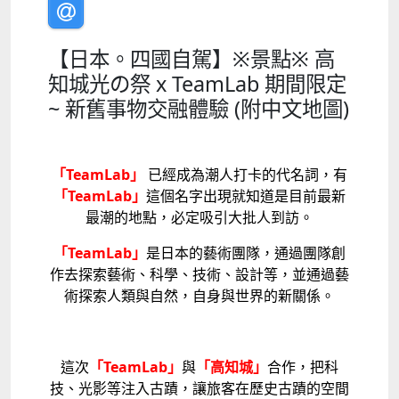
【日本。四國自駕】※景點※ 高
知城光の祭 x TeamLab 期間限定
~ 新舊事物交融體驗 (附中文地圖)
「TeamLab」
已經成為潮人打卡的代名詞，有
「TeamLab」
這個名字出現就知道是目前最新
最潮的地點，必定吸引大批人到訪。
「TeamLab」
是日本的藝術團隊，通過團隊創
作去探索藝術、科學、技術、設計等，並通過藝
術探索人類與自然，自身與世界的新關係。
這次
「TeamLab」
與
「高知城」
合作，把科
技、光影等注入古蹟，讓旅客在歷史古蹟的空間