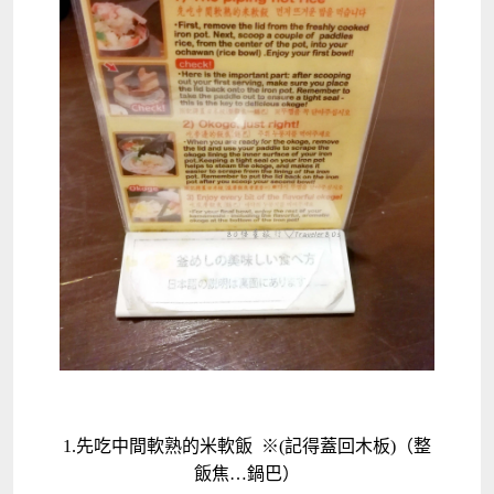
1.先吃中間軟熟的米軟飯 ※(記得蓋回木板)（整
飯焦…鍋巴）