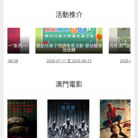
活動推介
國第一”系列──
嬰幼兒親子閱讀推廣活動-嬰幼繪本
方舟澳門藝術學
學
氹氹轉
匯聚
2026-08-08
2026-07-11 至 2026-08-23
2026-08-0
澳門電影