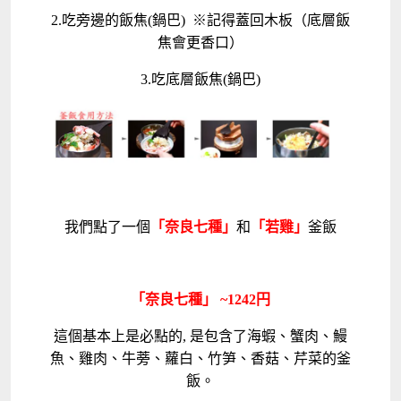
2.吃旁邊的飯焦(鍋巴) ※記得蓋回木板（底層飯
焦會更香口）
3.吃底層飯焦(鍋巴)
我們點了一個
「奈良七種」
和
「若雞」
釜飯
「奈良七種」 ~1242円
這個基本上是必點的, 是包含了海蝦、蟹肉、鰻
魚、雞肉、牛蒡、蘿白、竹笋、香菇、芹菜的釜
飯。