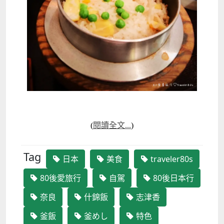
(
閱讀全文...
)
Tag
日本
美食
traveler80s
80後愛旅行
自駕
80後日本行
奈良
什錦飯
志津香
釜飯
釜めし
特色