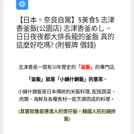
【日本。奈良自駕】§美食§ 志津
香釜飯(公園店) 志津香釜めし ~
日日夜夜都大排長龍的釜飯 真的
這麼好吃嗎? (附餐牌 價錢)
志津香是一間有50年歷史的
「釜飯」
的專門店,
「釜飯」就是「小鍋什錦飯」的意思
。
小鍋什錦飯是日本傳統的米飯料理, 配搭蔬菜、
肉類、海鮮及各種食材一起烹調而成的料理。
(
其實就像是港澳人的煲仔飯、韓國人的石鍋拌
飯
)