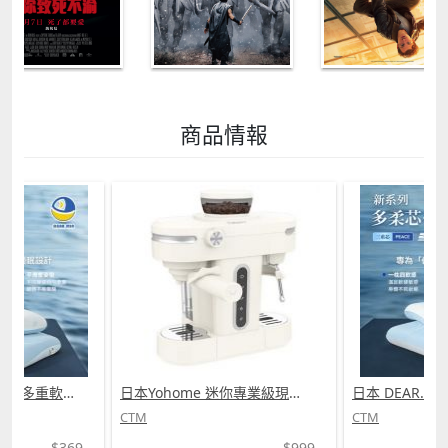
商品情報
日本 DEAR.MIN 雲感多重軟芯柔托緩壓Peace柔眠枕 (需訂貨)
日本Yohome 迷你專業級現磨鮮萃奶泡3合1半自動家庭意式咖啡機 (需訂貨)
CTM
CTM
$369
$999