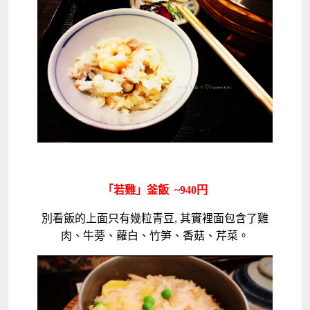
「若雞」釜飯 ~940円
別看飯的上面只有幾粒青豆, 其實裡面包含了雞
肉、牛蒡、蘿白、竹笋、香菇、芹菜。