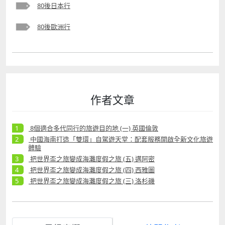
80後日本行
80後歐洲行
作者文章
8個適合多代同行的旅遊目的地 (一) 英國倫敦
中國海南打造「雙環」自駕遊天堂：配套服務開啟全新文化旅遊
體驗
把世界盃之旅變成海灘度假之旅 (五) 邁阿密
把世界盃之旅變成海灘度假之旅 (四) 西雅圖
把世界盃之旅變成海灘度假之旅 (三) 洛杉磯