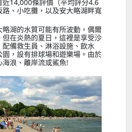
14,000條評價（平均評分4.6
板路、小吃攤，以及安大略湖畔寬
大略湖的水質可能有所波動，偶爾
。但在炎熱的夏日，這裡是享受沙
，配備救生員、淋浴設施、飲水
公園，設有排球場和遊樂場。由於
心海浪、離岸流或鯊魚!