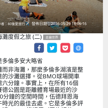
發佈日期：2026-05-29 18:06:16
作者：80後愛旅行✈️
灘度假之旅 (二)
走遍世界
是多倫多安大略省
灘而非海灘，那麼多倫多湖濱是整
達的沙灘選擇。從BMO球場開車
需六分鐘。事實上，在所有16個
賽德公園是距離體育場最近的沙
20分鐘的空閒時間，伍德拜恩海
午時光的最佳去處。它是多倫多評