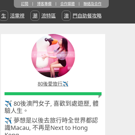
訂閱
博客專欄
合作媒體
聯絡及合作
生活電視
潮流特區
澳門自助餐攻略
80後愛旅行✈️
✈ 80後澳門女子, 喜歡到處遊歷, 體
驗人生。
✈ 夢想是以後去旅行時全世界都認
識Macau, 不再是Next to Hong
Kong