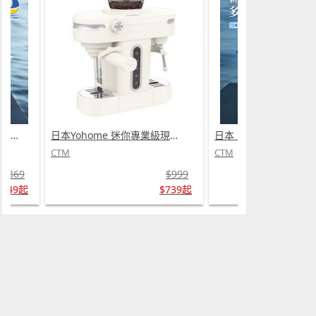
日本 DEAR.MIN 雲感多重軟芯柔托緩壓Peace柔眠枕 (需訂貨)
日本Yohome 迷你專業級現磨鮮萃奶泡3合1半自動家庭意式咖啡機 (需訂貨)
CTM
CTM
$369
$999
$349起
$739起