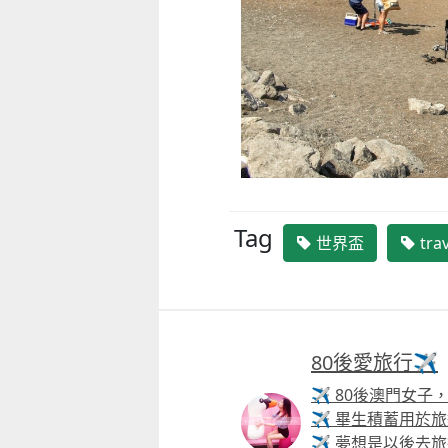
Tag
世界盃
tra
80後愛旅行✈️
童心探秘澳門的“中國第一”系列
✈ 80後澳門女子
小眼晴「聽」大世界
西式大學
✈ 畢生積蓄用於旅
2026-07-11 至 2026-08-29
2026-07-11 至 2026-08-08
✈ 夢想是以後去旅行時