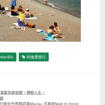
veler80s
80後愛旅行
──
嬰幼兒親子閱讀推廣活動-嬰幼繪本
方舟澳門藝術學會呈獻202
，喜歡到處遊歷，體驗人生。
氹氹轉
匯聚》雙聯展
遊
2026-07-11 至 2026-08-23
2026-08-02 至 2026-09-
全世界都認識Macau, 不再是Next to Hong