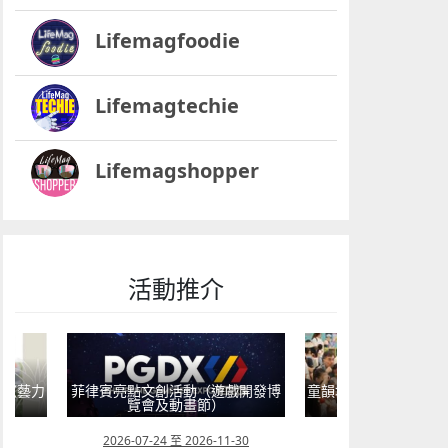
Lifemagfoodie
Lifemagtechie
Lifemagshopper
活動推介
6《藝力
菲律賓亮點文創活動（遊戲開發博
童韻培育系列“星海星
覽會及動畫節）
工作坊”
12
2026-07-24 至 2026-11-30
2026-07-05 至 202