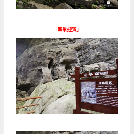
「聖象迎賓」