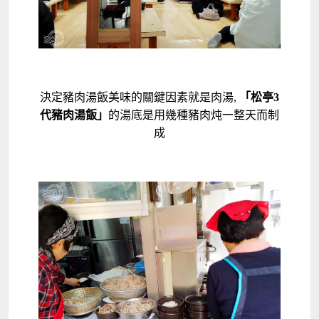
決定豬肉湯飯美味的關鍵因素就是肉湯,
「松亭3
代豬肉湯飯」
的湯底是用幾種豬肉炖一整天而制
成