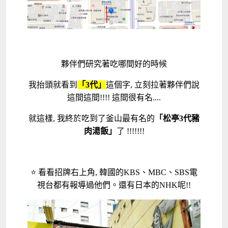
夥伴們研究著吃哪間好的時候
我抬頭就看到
「3代」
這個字, 立刻拉著夥伴們說
這間這間!!!! 這間很有名....
就這樣, 我終於吃到了釜山最有名的
「松亭3代豬
肉湯飯」
了 !!!!!!!
⭐ 看看招牌右上角, 韓國的KBS、MBC、SBS電
視台都有報導過他們。還有日本的NHK呢!!