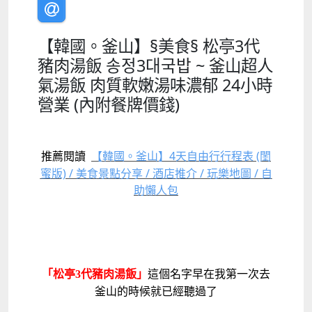
【韓國。釜山】§美食§ 松亭3代
豬肉湯飯 송정3대국밥 ~ 釜山超人
氣湯飯 肉質軟嫩湯味濃郁 24小時
營業 (內附餐牌價錢)
【韓國。釜山】4天自由行行程表 (閨
推薦閱讀
蜜版) / 美食景點分享 / 酒店推介 / 玩樂地圖 / 自
助懶人包
「松亭3代豬肉湯飯」
這個名字早在我第一次去
釜山的時候就已經聽過了