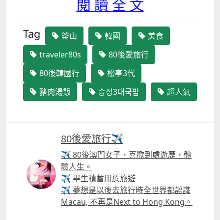
閱 讀 全 文
Tag
釜山
韓國
美食
traveler80s
80後愛旅行
80後韓國行
松亭3代
豬肉湯飯
송정3대국밥
超人氣
80後愛旅行✈️
✈ 80後澳門女子，喜歡到處遊歷，體
驗人生。
✈ 畢生積蓄用於旅遊
✈ 夢想是以後去旅行時全世界都認識
Macau, 不再是Next to Hong Kong。