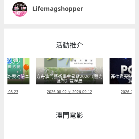
Lifemagshopper
活動推介
活動-嬰幼繪本
方舟澳門藝術學會呈獻2026《藝力
菲律賓亮點文
轉
匯聚》雙聯展
覽會
2026-08-23
2026-08-02 至 2026-09-12
2026-07-2
澳門電影