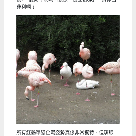
非利啊﹗
所有紅鶴單腳企嘅姿勢真係非常獨特，但驟眼