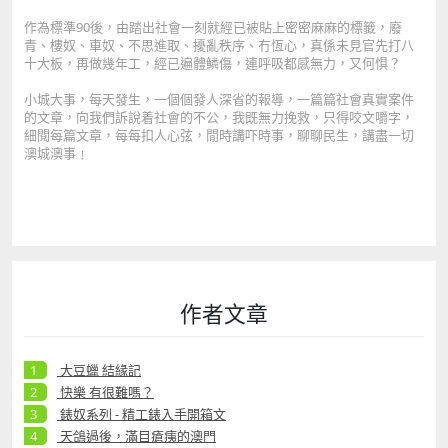
作為標準90後，由踏出社會一刻就經已被貼上密密麻麻的標籤，廢
青、樓奴、車奴、不思進取、擾亂秩序、冇恆心，真係未見官先打八
十大板，再做幾年工，經已遍體鱗傷，連呼吸都感無力，又何惧？
小城大事，每天發生，一個個發人深省的報導，一篇篇社會真實案件
的文章，向我們訴說着社會的不公，我既無力挽救，只得咬文嚼字，
細閱每篇文章，每每扣人心弦，閒時講吓時事，聊聊民生，講盡一切
澳城澳事﹗
作者文章
大豆蠟 結緣記
快樂 有很難嗎？
錶奴系列 - 精工錶入手開箱文
天鴿過後，滿目瘡痍的澳門