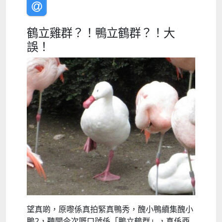
鶴立雞群？！鴨立鶴群？！大
誤！
望真啲，原嚟係真拍緊真鴨秀，醜小鴨續集醜小
鴨2，聽聞今次嘅口號係「鴨立鶴群」，真係西