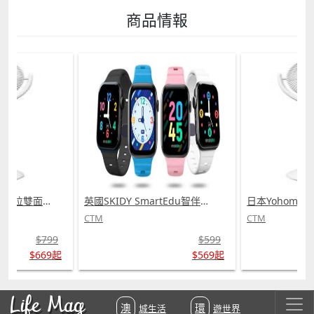
商品情報
日本Yohome 5D全方位雙面雙葉對流淨化智能語音伸縮循環扇 PRO (需訂貨)
英國SKIDY SmartEdu智伴高清流暢五重定位遠控180°旋攝雙向視頻海外適配兒童智能手錶PRO (需訂貨)
CTM
CTM
$799
$599
$669起
$569起
Life Mag
澳城生活
環遊世界