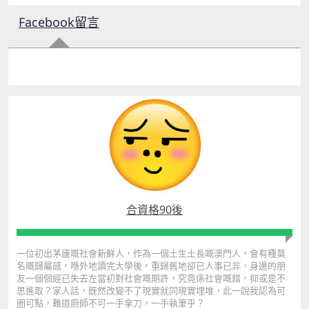
Facebook留言
合資格90後
一位初出茅廬嘅社會新鮮人，作為一個土生土長嘅澳門人，會有種莫
名嘅歸屬感，喺外地讀完大學後，重歸舊地卻已人事已非，身邊的朋
友一個個經已失去左當初對社會嘅期許，究竟係社會嘅錯，抑或是不
思進取？家人話，既然改變不了現實就同現實埋堆，此一說我認為可
圈可點，難道廚師不可一手拿刀，一手執筆乎？