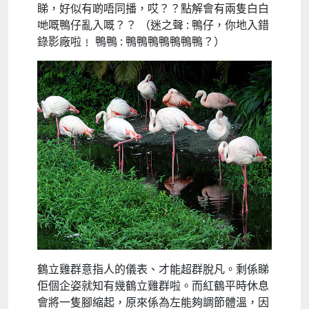
睇，好似有啲唔同播，哎？？點解會有兩隻白白
哋嘅鴨仔亂入嘅？？ （迷之聲 : 鴨仔，你地入錯
錄影廠啦﹗ 鴨鴨 : 鴨鴨鴨鴨鴨鴨鴨？）
鶴立雞群意指人的儀表、才能超群脫凡。剩係睇
佢個企姿就知有幾鶴立雞群啦。而紅鶴平時休息
會將一隻腳縮起，原來係為左能夠調節體溫，因