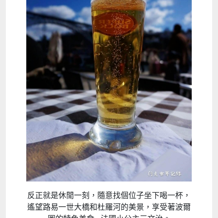
反正就是休閒一刻，隨意找個位子坐下喝一杯，
遙望路易一世大橋和杜羅河的美景，享受著波爾