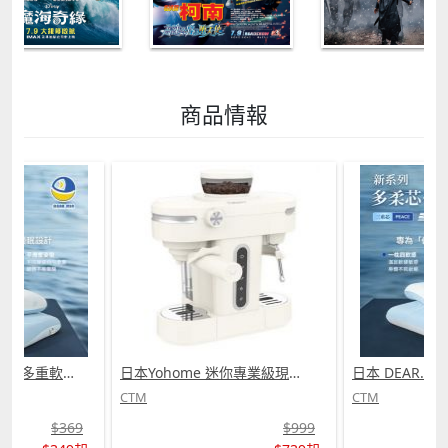
商品情報
日本 DEAR.MIN 雲感多重軟芯柔托緩壓Peace柔眠枕 (需訂貨)
日本Yohome 迷你專業級現磨鮮萃奶泡3合1半自動家庭意式咖啡機 (需訂貨)
CTM
CTM
$369
$999