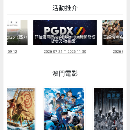
活動推介
獻2026《藝力
菲律賓亮點文創活動（遊戲開發博
童韻培育系列
聯展
覽會及動畫節）
2026-09-12
2026-07-24 至 2026-11-30
2026-07-0
澳門電影