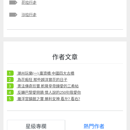
花拉行走
沙拉行走
作者文章
潮州玩樂(一) 廣濟橋 中國四大古橋
為花痴狂 那些越洋賞花的日子
書法傳奇珍寶 乾隆皇帝鐘愛的三希帖
反轉巴黎愛戀牆 情人說的250句我愛你
羅浮宮鎮館之寶 勝利女神 看左? 看右?
星級專欄
熱門作者