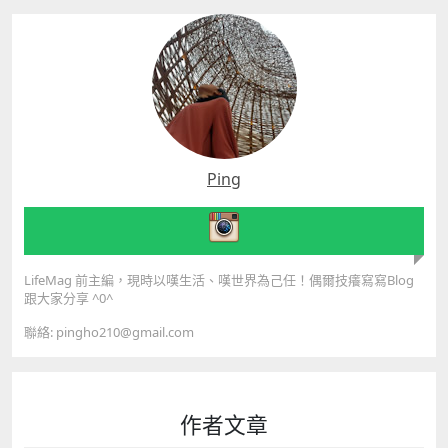
Ping
LifeMag 前主編，現時以嘆生活、嘆世界為己任！偶爾技癢寫寫Blog
跟大家分享 ^0^
聯絡: pingho210@gmail.com
作者文章