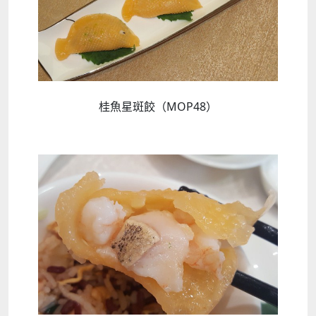
桂魚星斑餃（MOP48）