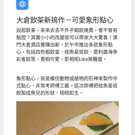
大倉飲茶新搞作－可愛象形點心
說起飲茶，來來去去不外乎蝦餃燒賣，會不會有
點悶？其實小小的改變就可以帶來大大驚喜！澳
門大倉酒店推陳出新，於午市推出多款象形點
心，包括四色蝦餃皇、桂魚星斑餃、麼利菌海參
彩雀餃等，賣相可愛，影相呃Like無難度。
象形點心，就是模仿動物或植物的形神來製作中
式點心，非常考師傅工藝。這次師傅把桂魚星斑
餃製成魚兒的形狀，栩栩如生。