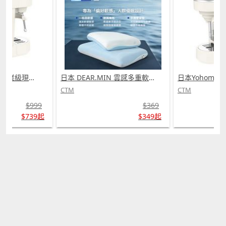
日本Yohome 迷你專業級現磨鮮萃奶泡3合1半自動家庭意式咖啡機 (需訂貨)
日本 DEAR.MIN 雲感多重軟芯柔托緩壓Peace柔眠枕 (需訂貨)
CTM
CTM
$999
$369
$739起
$349起