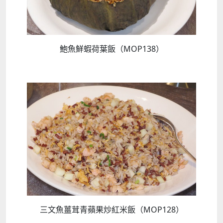
鮑魚鮮蝦荷葉飯（MOP138）
三文魚薑茸青蘋果炒紅米飯（MOP128）