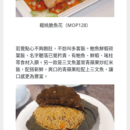
楊桃脆魚花（MOP128）
若覺點心不夠飽肚，不妨叫多客飯。鮑魚鮮蝦荷
葉飯，名字聽落已覺矜貴，有鮑魚、鮮蝦、瑤柱
等食材入饌。另一款是三文魚薑茸青蘋果炒紅米
飯，配搭新鮮，爽口的青蘋果粒配上三文魚，讓
口感更為豐富。