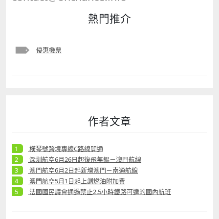
熱門推介
優惠機票
作者文章
橫琴號跨境專線C路線開通
深圳航空6月26日起復飛無錫－澳門航線
澳門航空6月2日起新增澳門－南通航線
澳門航空5月1日起上調燃油附加費
法國國民議會通過禁止2.5小時鐵路可達的國內航班