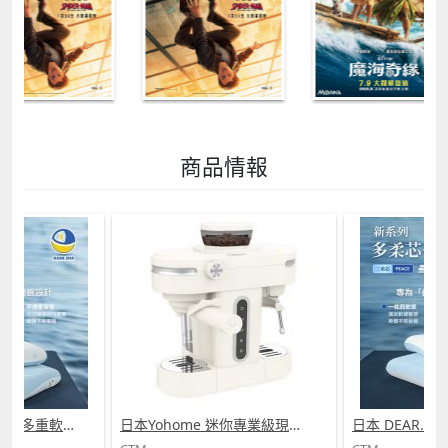
商品情報
日本 DEAR.MIN 雲感多重軟芯柔托緩壓Peace柔眠枕 (需訂貨)
日本Yohome 迷你專業級現磨鮮萃奶泡3合1半自動家庭意式咖啡機 (需訂貨)