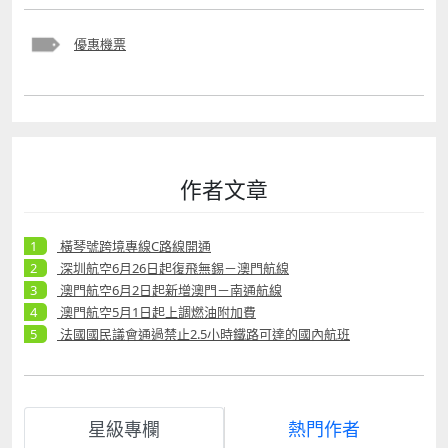
優惠機票
作者文章
橫琴號跨境專線C路線開通
深圳航空6月26日起復飛無錫－澳門航線
澳門航空6月2日起新增澳門－南通航線
澳門航空5月1日起上調燃油附加費
法國國民議會通過禁止2.5小時鐵路可達的國內航班
星級專欄
熱門作者