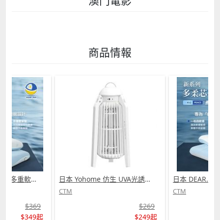
澳門電影
商品情報
日本 DEAR.MIN 雲感多重軟芯柔托緩壓Peace柔眠枕 (需訂貨)
日本 Yohome 仿生 UVA光誘電觸滅可放掛立有線無線兩用光感滅蚊機 PRO 2.0 (需訂貨)
CTM
CTM
$369
$269
$349起
$249起