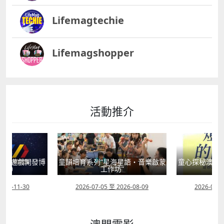
Lifemagtechie
Lifemagshopper
活動推介
動（遊戲開發博
童韻培育系列“星海星語・音樂啟蒙
童心探秘澳門的
畫節）
工作坊”
現
2026-11-30
2026-07-05 至 2026-08-09
2026-07-0