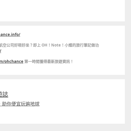
$799
$669起
hance.info/
知間航空公司好唔好坐？即上 OH！Note！小燦的旅行筆記做功
/
com/ohchance
第一時間獲得最新旅遊資訊！
旅遊誌
，助你便宜玩遍地球