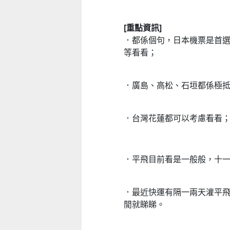
[重點資訊]
．都係個句，日本機票是首
等看看；
．廣島、高松、石垣都係極
．台灣花蓮都可以考慮看看
．平飛目前看是一般般，十一
．最近快運有隔一兩天灌平
系列──
嬰幼兒親子閱讀推廣活動-嬰幼繪本
方舟澳門藝術學會呈獻
閒就睇睇。
氹氹轉
匯聚》雙聯
-08
2026-07-11 至 2026-08-23
2026-08-02 至 20