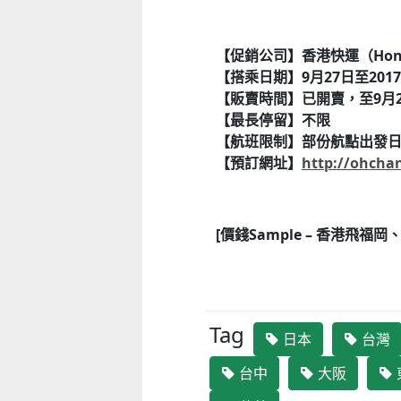
【促銷公司】香港快運（Hong K
【搭乘日期】9月27日至2017
【販賣時間】已開賣，至9月22
【最長停留】不限
【航班限制】部份航點出發
【預訂網址】
http://ohchan
[價錢Sample – 香港飛福
Tag
日本
台灣
台中
大阪