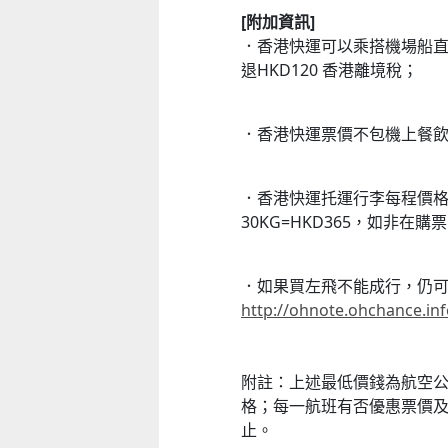
[附加資訊]
．香港快運可以乘搭機場船直接由
退HKD120 香港離境稅；
．香港快運票價不包機上餐飲
．香港快運托運行李每程價格為：2
30KG=HKD365，如非在購
．如果買左飛不能成行，仍
http://ohnote.ohchance.inf
附註：上述最低價錢為航空
格；每一航班有否優惠票價
止。