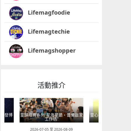
Lifemagfoodie
Lifemagtechie
Lifemagshopper
活動推介
海星語・音樂啟蒙
童心探秘澳門的“中國第一”系列──
童心探秘澳門
坊”
現代燈塔
至 2026-08-09
2026-07-04 至 2026-08-01
2026-07