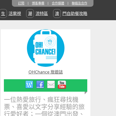
訂閱
博客專欄
合作媒體
聯絡及合作
生活電視
潮流特區
澳門自助餐攻略
OHChance 旅遊誌
一位熱愛旅行、瘋狂尋找機
票、喜愛以文字分享經驗的旅
行愛好者；一個從澳門出發、