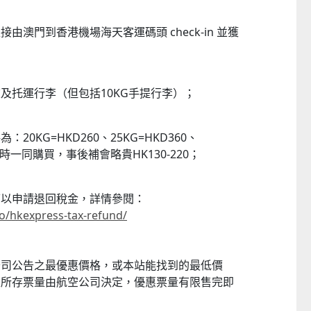
澳門到香港機場海天客運碼頭 check-in 並獲
及托運行李（但包括10KG手提行李）；
0KG=HKD260、25KG=HKD360、
票時一同購買，事後補會略貴HK130-220；
可以申請退回稅金，詳情參閱：
o/hkexpress-tax-refund/
公司公告之最優惠價格，或本站能找到的最低價
及所存票量由航空公司決定，優惠票量有限售完即