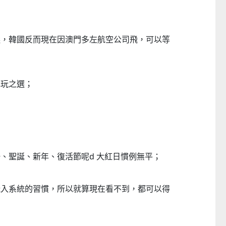
選，韓國反而現在因澳門多左航空公司飛，可以等
抵玩之選；
；
、聖誕、新年、復活節呢d 大紅日慣例無平；
飛入系統的習慣，所以就算現在看不到，都可以得
2026《藝力
菲律賓亮點文創活動（遊戲開發博
童韻培育系列“星
展
覽會及動畫節）
工作
26-09-12
2026-07-24 至 2026-11-30
2026-07-05 