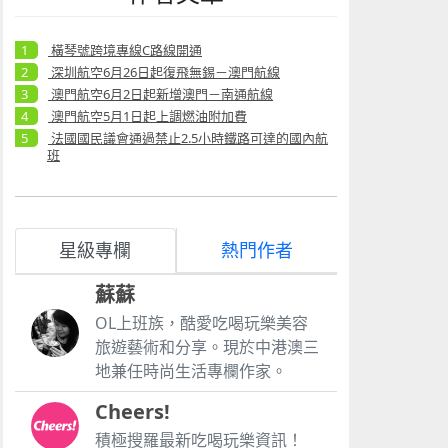
橫琴號跨境專線C路線開通
深圳航空6月26日起復飛無錫－澳門航線
澳門航空6月2日起新增澳門－南通航線
澳門航空5月1日起上調燃油附加費
法國國民議會通過禁止2.5小時鐵路可達的國內航
班
星級專欄
熱門作者
蘇蘇
OL上班族，酷愛吃喝玩樂美容
旅遊藝術和分享。現於中港澳三
地兼任時尚生活專欄作家。
Cheers!
積極搜羅最新吃喝玩樂資訊！