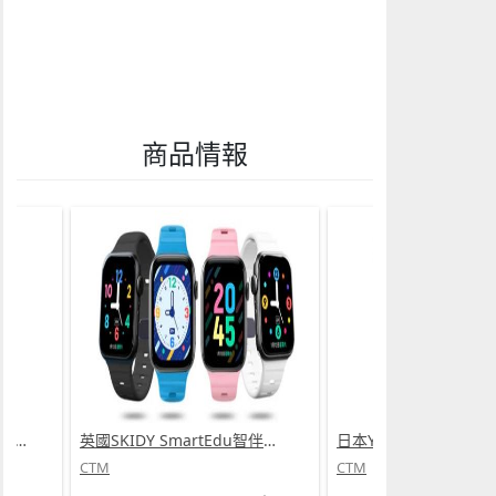
商品情報
英國SKIDY SmartEdu智伴高清流暢五重定位遠控180°旋攝雙向視頻海外適配兒童智能手錶PRO (需訂貨)
日本Yohome 5D全方位雙面雙葉對流淨化智能語音伸縮循環扇 PRO (需訂貨)
CTM
CTM