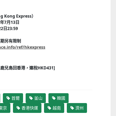
ong Express）
年7月13日
日23:59
日期另有限制
ce.info/ref/hkexpress
岡、鹿兒島回香港，連稅HKD431]
首爾
釜山
韓國
日本Yohome 5D全方位雙面雙葉對流淨化智能語音伸縮循環扇 PRO (需訂貨)
東京
香港快運
越南
濟州
CTM
CTM