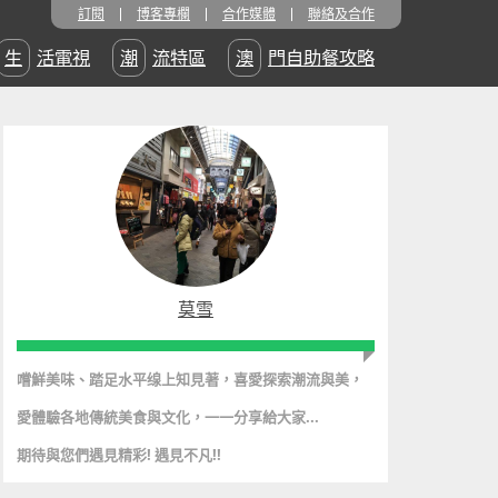
訂閱
博客專欄
合作媒體
聯絡及合作
生活電視
潮流特區
澳門自助餐攻略
莫雪
嚐鮮美味、踏足水平缐上知見著，
喜愛探
索
潮
流
與美
，
愛體驗各地傳統美食與文化，
一一分享給大家...
期待與您們遇見精彩! 遇見不凡!!