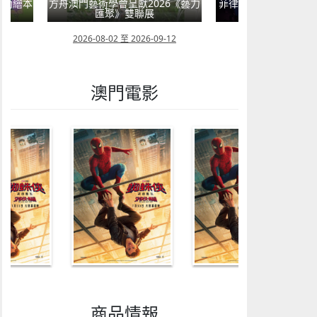
嬰幼繪本
方舟澳門藝術學會呈獻2026《藝力
菲律賓亮點文創活動
匯聚》雙聯展
覽會及動畫
23
2026-08-02 至 2026-09-12
2026-07-24 至 202
澳門電影
商品情報