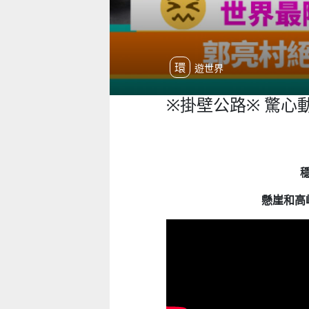
環遊世界
※掛壁公路※ 驚心
懸崖和高