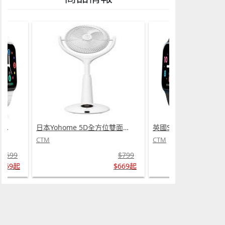
英國SKIDY SmartEdu智伴高清流暢五重定位遠控180°旋攝雙向視頻海外適配兒童智能手錶PRO (需訂貨)
日本Yohome 5D全方位雙面雙葉對流淨化智能語音伸縮循環扇 PRO (需訂貨)
CTM
CTM
$599
$799
$569起
$669起