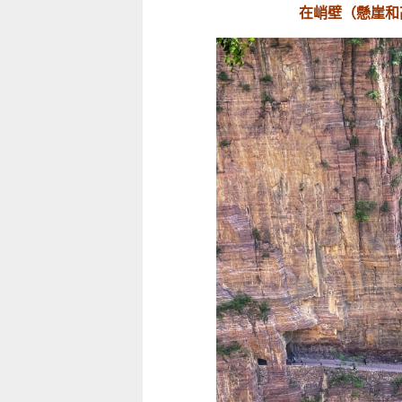
在峭壁（懸崖和