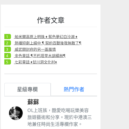
作者文章
帕米爾高原上明珠 ♦ 藍色夢幻白沙湖 ♦
熱播短劇上線中 ¶ 契約百獸後我無敵了¶
威武開封府的另一面風情
金色童話 ¶不朽塔里木胡楊林¶
七彩童話 ♦甘川洞文化村♦
星級專欄
熱門作者
蘇蘇
OL上班族，酷愛吃喝玩樂美容
旅遊藝術和分享。現於中港澳三
地兼任時尚生活專欄作家。