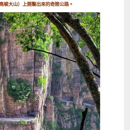
高峻大山）上開鑿出來的奇險公路。
日本Yohome 5D全方位雙面雙葉對流淨化智能語音伸縮循環扇 PRO (需訂貨)
CTM
CTM
$799
$669起