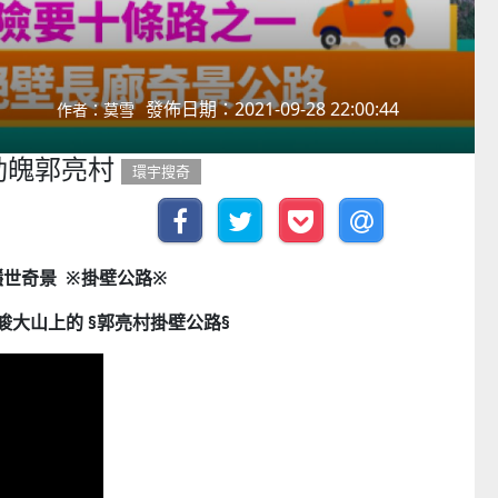
發佈日期：2021-09-28 22:00:44
作者：莫雪
動魄郭亮村
環宇搜奇
穩世奇景 ※掛壁公路※
峻大山上的 §郭亮村掛壁公路§